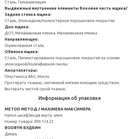
Сталь, Гальванизация
Выдвижные внутренние элементы
Боковая часть ящика/
Задняя стенка ящика:
Сталь, Эпоксидное/полиэстерное порошковое покрытие
Дно ящика:
ДСП, Меламиновая пленка, Меламиновая пленка
Направляющие:
Оцинкованная сталь
Обвязка ящика:
Сталь, Пигментированное порошковое покрытие на основе
эпоксидной/полиэфирной смолы
Амортизаторы:
Пластмасса АБС, Масло
Протирать тканью, смоченной мягким моющим средством.
Вытирать чистой сухой тканью.
Информация об упаковке
METOD МЕТОД / MAXIMERA МАКСИМЕРА
Напол шкаф/выдв внутр элем
Номер товара: 093.124.22
BODBYN БУДБИН
Дверь