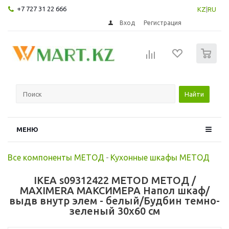
+7 727 31 22 666
KZ
|
RU
Вход
Регистрация
0
Найти
МЕНЮ
Все компоненты МЕТОД
-
Кухонные шкафы МЕТОД
IKEA s09312422 METOD МЕТОД /
MAXIMERA МАКСИМЕРА Напол шкаф/
выдв внутр элем - белый/Будбин темно-
зеленый 30x60 см