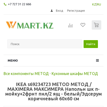
+7 727 31 22 666
KZ
|
RU
Вход
Регистрация
0
Найти
МЕНЮ
Все компоненты МЕТОД
-
Кухонные шкафы МЕТОД
IKEA s69234723 METOD МЕТОД /
MAXIMERA МАКСИМЕРА Напольн шк п-
мойку+2фрнт пнл/2 ящ - белый/Эдсерум
коричневый 60x60 см