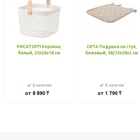
РИСАТОРП Корзина,
СИТА Подушка на стул,
белый, 25x26x18 см
бежевый, 38/35x38x2 см
В наличии
В наличии
от
8 890 ₸
от
1 790 ₸