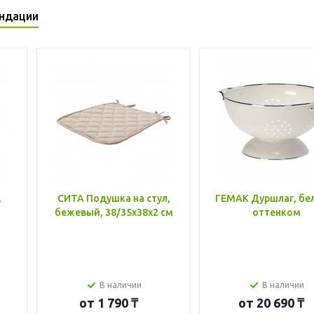
ндации
,
СИТА Подушка на стул,
ГЕМАК Дуршлаг, бе
бежевый, 38/35x38x2 см
оттенком
В наличии
В наличии
от
1 790 ₸
от
20 690 ₸