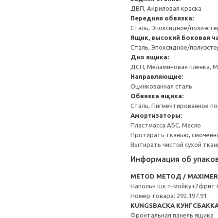
ДВП, Акриловая краска
Передняя обвязка:
Сталь, Эпоксидное/полиэст
Ящик, высокий
Боковая ча
Сталь, Эпоксидное/полиэст
Дно ящика:
ДСП, Меламиновая пленка, 
Направляющие:
Оцинкованная сталь
Обвязка ящика:
Сталь, Пигментированное п
Амортизаторы:
Пластмасса АБС, Масло
Протирать тканью, смоченн
Вытирать чистой сухой ткан
Информация об упако
METOD МЕТОД / MAXIME
Напольн шк п-мойку+2фрнт 
Номер товара: 292.197.91
KUNGSBACKA КУНГСБАКК
Фронтальная панель ящика