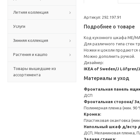
Летняя коллекция
Артикул: 292.197.91
Подробнее о товаре
Услуги
Код кухонного шкафа ME/MA
Зимняя коллекция
Для различного типа стен т
Ножки и цоколи продаются 
Растения и кашпо
Можно дополнить ручкой.
Дизайнер:
Товары вышедшие из
IKEA of Sweden/J Löfgren/
ассортимента
Материалы и уход
Фронтальная панель ящи
ДСП
Фронтальная сторона/ За
Полимерная пленка (мин. 90
Кромка:
Пластиковая окантовка (мин
Напольный шкаф д/встр 
ДСП, Меламиновая пленка, П
Задняя стенка: