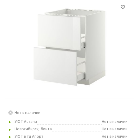
Нет в наличии
УЮТ Астана
Нет в наличии
Новосибирск, Лента
Нет в наличии
УЮТ в тц Апорт
Нет в наличии