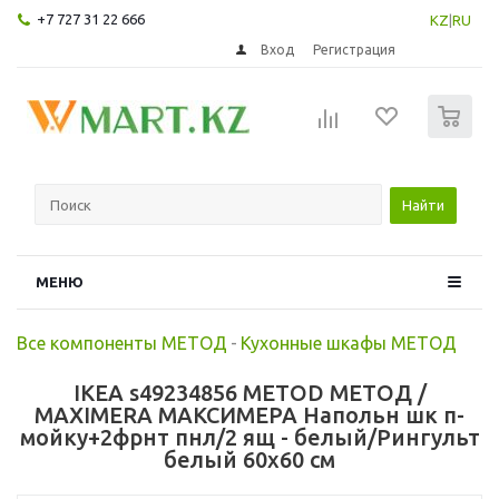
+7 727 31 22 666
KZ
|
RU
Вход
Регистрация
0
Найти
МЕНЮ
Все компоненты МЕТОД
-
Кухонные шкафы МЕТОД
IKEA s49234856 METOD МЕТОД /
MAXIMERA МАКСИМЕРА Напольн шк п-
мойку+2фрнт пнл/2 ящ - белый/Рингульт
белый 60x60 см