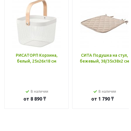
РИСАТОРП Корзина,
СИТА Подушка на стул,
белый, 25x26x18 см
бежевый, 38/35x38x2 см
В наличии
В наличии
от
8 890 ₸
от
1 790 ₸