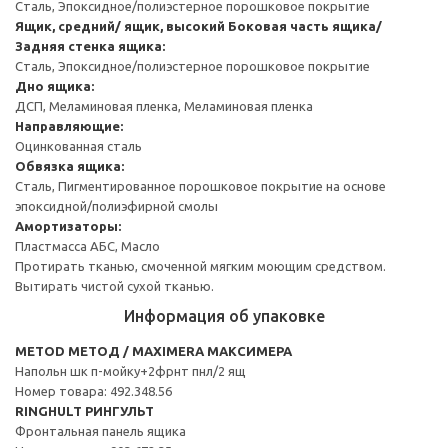
Сталь, Эпоксидное/полиэстерное порошковое покрытие
Ящик, средний/ ящик, высокий
Боковая часть ящика/
Задняя стенка ящика:
Сталь, Эпоксидное/полиэстерное порошковое покрытие
Дно ящика:
ДСП, Меламиновая пленка, Меламиновая пленка
Направляющие:
Оцинкованная сталь
Обвязка ящика:
Сталь, Пигментированное порошковое покрытие на основе
эпоксидной/полиэфирной смолы
Амортизаторы:
Пластмасса АБС, Масло
Протирать тканью, смоченной мягким моющим средством.
Вытирать чистой сухой тканью.
Информация об упаковке
METOD МЕТОД / MAXIMERA МАКСИМЕРА
Напольн шк п-мойку+2фрнт пнл/2 ящ
Номер товара: 492.348.56
RINGHULT РИНГУЛЬТ
Фронтальная панель ящика