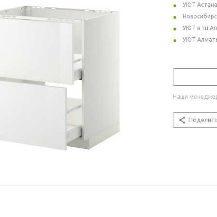
УЮТ Астан
Новосибирс
УЮТ в тц А
УЮТ Алмат
Наши менеджер
Поделит