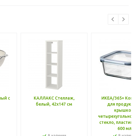
лый с
КАЛЛАКС Стеллаж,
ИКЕА/365+ Конт
белый, 42x147 см
для продукто
крышкой,
четырехугольной
стекло, пластик 
600 мл
В наличии
В наличи