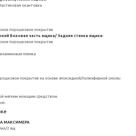
ластиковая окантовка
ерное порошковое покрытие
окий
Боковая часть ящика/ Задняя стенка ящика:
ерное порошковое покрытие
Меламиновая пленка
орошковое покрытие на основе эпоксидной/полиэфирной смолы
ой мягким моющим средством.
ью.
вке
RA МАКСИМЕРА
пнл/2 ящ