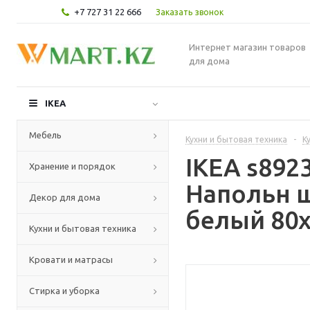
+7 727 31 22 666
Заказать звонок
Интернет магазин товаров
для дома
IKEA
Мебель
Кухни и бытовая техника
-
К
IKEA s89
Хранение и порядок
Напольн ш
Декор для дома
белый 80x
Кухни и бытовая техника
Кровати и матрасы
Стирка и уборка