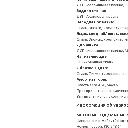
ДСП, Меламиновая пленка, П
Задняя стенка:
ДВП, Акриловая краска
Передняя обвязка:
Сталь, Эпоксидное/полиэст
Ящик, средний/ ящик, выс
Сталь, Эпоксидное/полиэст
Дно ящика:
ДСП, Меламиновая пленка, 
Направляющие:
Оцинкованная сталь
Обвязка ящика:
Сталь, Пигментированное п
Амортизаторы:
Пластмасса АБС, Масло
Протирать тканью, смоченн
Вытирать чистой сухой ткан
Информация об упако
METOD МЕТОД / MAXIME
Напольн шк п-мойку+2фрнт 
Номер товара: 892.348.64