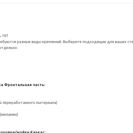
 197
ребуются разные виды креплений. Выберите подходящие для ваших стен 
отдельно.
ка
Фронтальная часть:
 % переработанного материала)
(меламин)
духовки/мойки
Каркас: