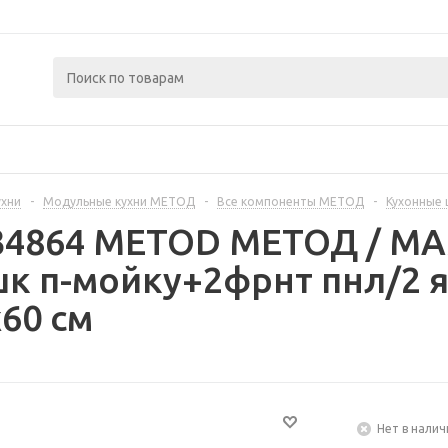
ухни
-
Модульные кухни МЕТОД
-
Все компоненты МЕТОД
-
Кухонные
234864 METOD МЕТОД / 
к п-мойку+2фрнт пнл/2 я
60 см
Нет в налич