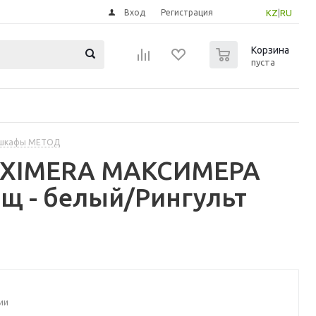
Вход
Регистрация
KZ
|
RU
0
Корзина
пуста
 шкафы МЕТОД
MAXIMERA МАКСИМЕРА
щ - белый/Рингульт
ии