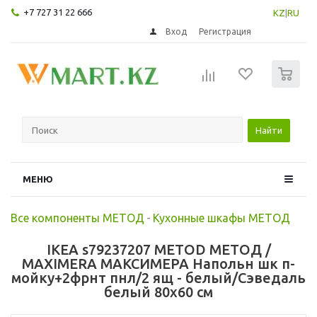
+7 727 31 22 666
KZ
|
RU
Вход
Регистрация
0
Найти
МЕНЮ
Все компоненты МЕТОД
-
Кухонные шкафы МЕТОД
IKEA s79237207 METOD МЕТОД /
MAXIMERA МАКСИМЕРА Напольн шк п-
мойку+2фрнт пнл/2 ящ - белый/Сэведаль
белый 80x60 см