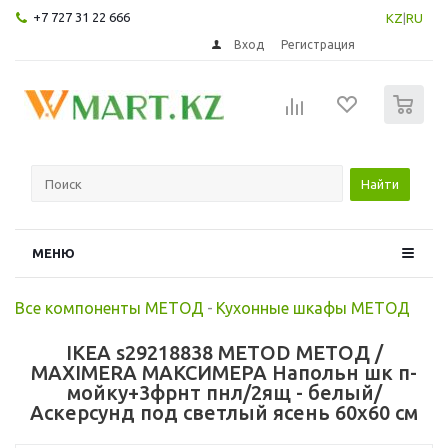
+7 727 31 22 666
KZ
|
RU
Вход
Регистрация
0
Найти
МЕНЮ
Все компоненты МЕТОД
-
Кухонные шкафы МЕТОД
IKEA s29218838 METOD МЕТОД /
MAXIMERA МАКСИМЕРА Напольн шк п-
мойку+3фрнт пнл/2ящ - белый/
Аскерсунд под светлый ясень 60x60 см