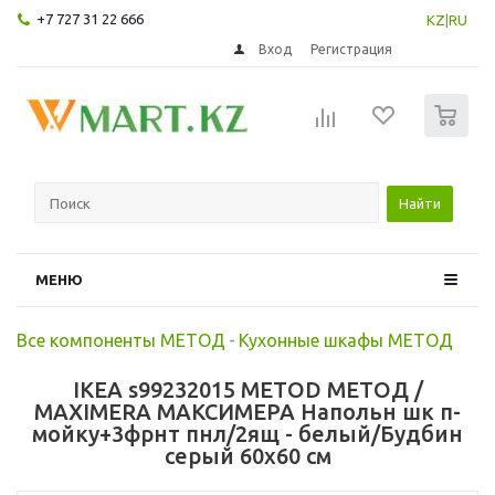
+7 727 31 22 666
KZ
|
RU
Вход
Регистрация
0
Найти
МЕНЮ
Все компоненты МЕТОД
-
Кухонные шкафы МЕТОД
IKEA s99232015 METOD МЕТОД /
MAXIMERA МАКСИМЕРА Напольн шк п-
мойку+3фрнт пнл/2ящ - белый/Будбин
серый 60x60 см