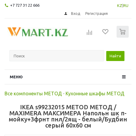
+7 727 31 22 666
KZ
|
RU
Вход
Регистрация
0
Найти
МЕНЮ
Все компоненты МЕТОД
-
Кухонные шкафы МЕТОД
IKEA s99232015 METOD МЕТОД /
MAXIMERA МАКСИМЕРА Напольн шк п-
мойку+3фрнт пнл/2ящ - белый/Будбин
серый 60x60 см