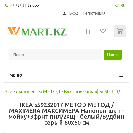
+7 727 31 22 666
KZ
|
RU
Вход
Регистрация
0
Найти
МЕНЮ
Все компоненты МЕТОД
-
Кухонные шкафы МЕТОД
IKEA s59232017 METOD МЕТОД /
MAXIMERA МАКСИМЕРА Напольн шк п-
мойку+3фрнт пнл/2ящ - белый/Будбин
серый 80x60 см