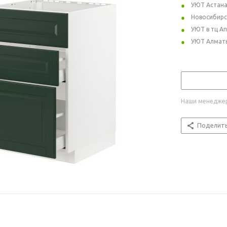
УЮТ Астан
Новосибирс
УЮТ в тц А
УЮТ Алмат
Наши менеджер
Поделит