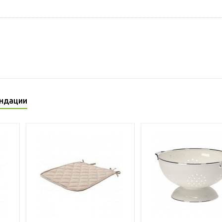
ндации