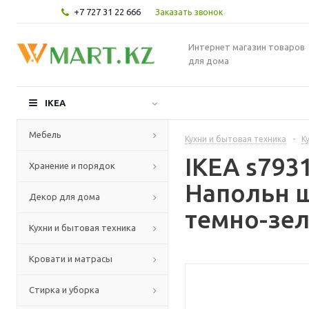
+7 727 31 22 666
Заказать звонок
Интернет магазин товаров
для дома
IKEA
Мебель
Кухни и бытовая техника
-
К
IKEA s79
Хранение и порядок
Напольн 
Декор для дома
темно-зел
Кухни и бытовая техника
Кровати и матрасы
Стирка и уборка