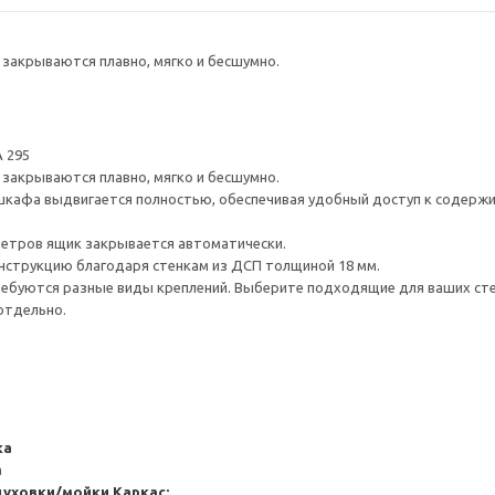
закрываются плавно, мягко и бесшумно.
 295
закрываются плавно, мягко и бесшумно.
шкафа выдвигается полностью, обеспечивая удобный доступ к содерж
метров ящик закрывается автоматически.
нструкцию благодаря стенкам из ДСП толщиной 18 мм.
ребуются разные виды креплений. Выберите подходящие для ваших стен 
отдельно.
ка
а
духовки/мойки
Каркас: