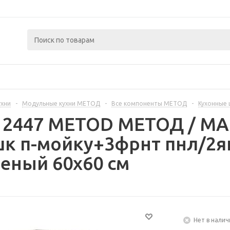
ухни
-
Модульные кухни МЕТОД
-
Все компоненты МЕТОД
-
Кухонные
312447 METOD МЕТОД / 
шк п-мойку+3фрнт пнл/2я
еный 60x60 см
Нет в налич