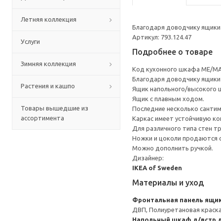
Летняя коллекция
Благодаря доводчику ящики 
Артикул: 793.124.47
Услуги
Подробнее о товаре
Зимняя коллекция
Код кухонного шкафа ME/MA
Благодаря доводчику ящики 
Растения и кашпо
Ящик напольного/высокого 
Ящик с плавным ходом.
Товары вышедшие из
Последние несколько санти
ассортимента
Каркас имеет устойчивую ко
Для различного типа стен т
Ножки и цоколи продаются 
Можно дополнить ручкой.
Дизайнер:
IKEA of Sweden
Материалы и уход
Фронтальная панель ящи
ДВП, Полиуретановая краск
Напольный шкаф д/встр 