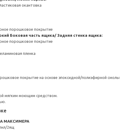
ластиковая окантовка
ерное порошковое покрытие
окий
Боковая часть ящика/ Задняя стенка ящика:
ерное порошковое покрытие
Меламиновая пленка
орошковое покрытие на основе эпоксидной/полиэфирной смолы
ой мягким моющим средством.
ью.
вке
RA МАКСИМЕРА
пнл/2ящ