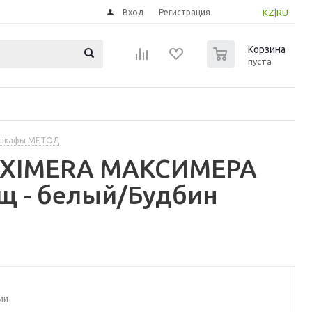
Вход
Регистрация
KZ
|
RU
0
Корзина
пуста
 шкафы МЕТОД
MAXIMERA МАКСИМЕРА
щ - белый/Будбин
ии