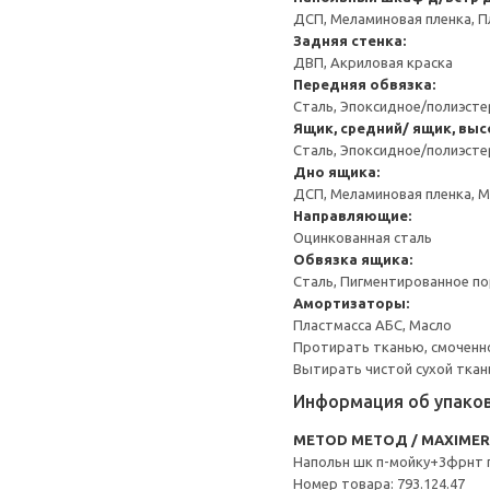
ДСП, Меламиновая пленка, П
Задняя стенка:
ДВП, Акриловая краска
Передняя обвязка:
Сталь, Эпоксидное/полиэст
Ящик, средний/ ящик, выс
Сталь, Эпоксидное/полиэст
Дно ящика:
ДСП, Меламиновая пленка, 
Направляющие:
Оцинкованная сталь
Обвязка ящика:
Сталь, Пигментированное п
Амортизаторы:
Пластмасса АБС, Масло
Протирать тканью, смоченн
Вытирать чистой сухой ткан
Информация об упако
METOD МЕТОД / MAXIME
Напольн шк п-мойку+3фрнт 
Номер товара: 793.124.47