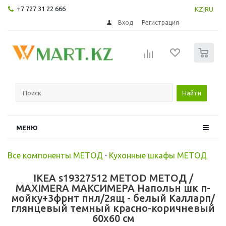
+7 727 31 22 666
KZ
|
RU
Вход
Регистрация
0
Найти
МЕНЮ
Все компоненты МЕТОД
-
Кухонные шкафы МЕТОД
IKEA s19327512 METOD МЕТОД /
MAXIMERA МАКСИМЕРА Напольн шк п-
мойку+3фрнт пнл/2ящ - белый Калларп/
глянцевый темный красно-коричневый
60x60 см