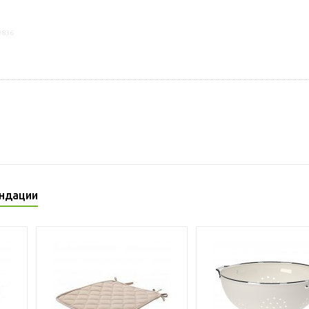
9836
ндации