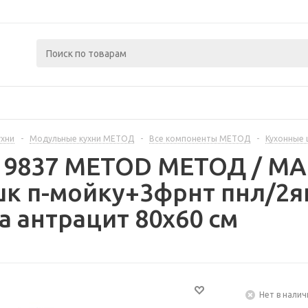
ухни
-
Модульные кухни МЕТОД
-
Все компоненты МЕТОД
-
Кухонные
219837 METOD МЕТОД / 
к п-мойку+3фрнт пнл/2я
а антрацит 80x60 см
Нет в налич