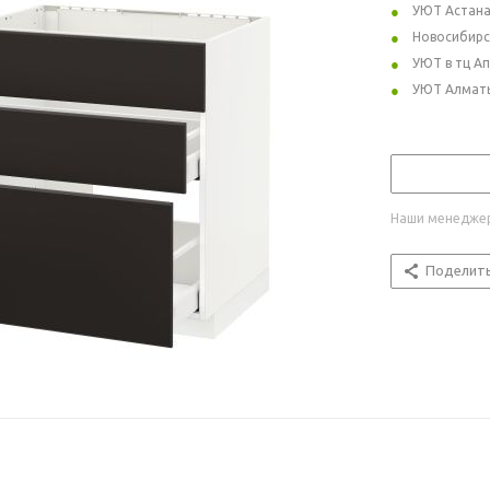
УЮТ Астан
Новосибирс
УЮТ в тц А
УЮТ Алмат
Наши менеджер
Поделит