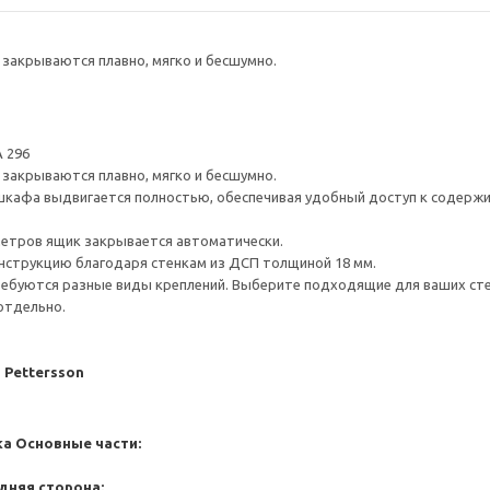
закрываются плавно, мягко и бесшумно.
 296
закрываются плавно, мягко и бесшумно.
шкафа выдвигается полностью, обеспечивая удобный доступ к содерж
метров ящик закрывается автоматически.
нструкцию благодаря стенкам из ДСП толщиной 18 мм.
ребуются разные виды креплений. Выберите подходящие для ваших стен 
отдельно.
J Pettersson
ка
Основные части:
дняя сторона: