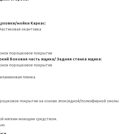
духовки/мойки
Каркас:
ластиковая окантовка
ерное порошковое покрытие
окий
Боковая часть ящика/ Задняя стенка ящика:
ерное порошковое покрытие
Меламиновая пленка
орошковое покрытие на основе эпоксидной/полиэфирной смолы
ой мягким моющим средством.
ью.
вке