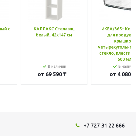
лый с
КАЛЛАКС Стеллаж,
ИКЕА/365+ Конт
белый, 42x147 см
для продукто
крышкой,
четырехугольной
стекло, пластик 
600 мл
В наличии
В наличи
от
69 590 ₸
от
4 080 ₸
+7 727 31 22 666