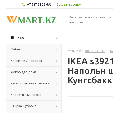
+7 727 31 22 666
Заказать звонок
Интернет магазин товаров
для дома
IKEA
Мебель
Кухни и бытовая техника
-
К
IKEA s39
Хранение и порядок
Напольн ш
Декор для дома
Кунгсбакк
Кухни и бытовая техника
Кровати и матрасы
Стирка и уборка