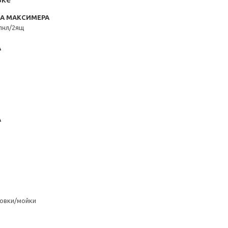
RA МАКСИМЕРА
пнл/2ящ
А
А
овки/мойки