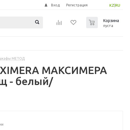
Вход
Регистрация
KZ
|
RU
0
Корзина
пуста
 шкафы МЕТОД
MAXIMERA МАКСИМЕРА
щ - белый/
ии