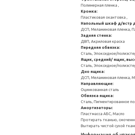
Полимерная пленка ,
Кромка:
Пластиковая окантовка ,
Напольный шкаф д/встр 
ДСП, Меламиновая пленка, П
Задняя стенка:
ДВП, Акриловая краска
Передняя обвязка:
Сталь, Эпоксидное/полиэст
Ящик, средний/ ящик, выс
Сталь, Эпоксидное/полиэст
Дно ящика:
ДСП, Меламиновая пленка, 
Направляющие:
Оцинкованная сталь
Обвязка ящика:
Сталь, Пигментированное п
Амортизаторы:
Пластмасса АБС, Масло
Протирать тканью, смоченн
Вытирать чистой сухой ткан
Информация об упако