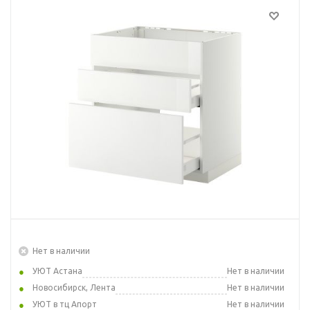
Нет в наличии
УЮТ Астана
Нет в наличии
Новосибирск, Лента
Нет в наличии
УЮТ в тц Апорт
Нет в наличии