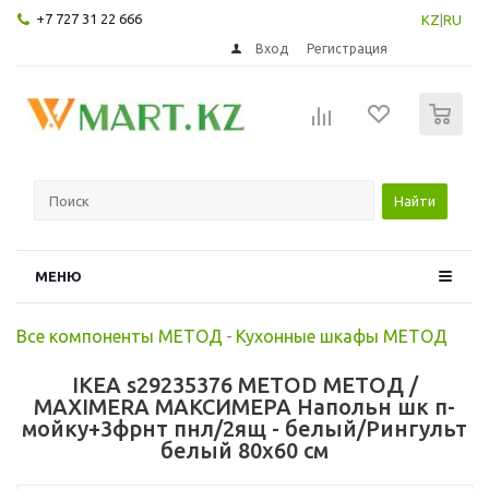
+7 727 31 22 666
KZ
|
RU
Вход
Регистрация
0
Найти
МЕНЮ
Все компоненты МЕТОД
-
Кухонные шкафы МЕТОД
IKEA s29235376 METOD МЕТОД /
MAXIMERA МАКСИМЕРА Напольн шк п-
мойку+3фрнт пнл/2ящ - белый/Рингульт
белый 80x60 см