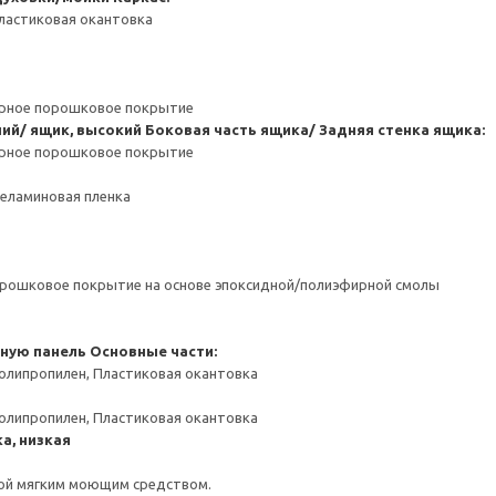
ластиковая окантовка
ерное порошковое покрытие
ний/ ящик, высокий
Боковая часть ящика/ Задняя стенка ящика:
ерное порошковое покрытие
Меламиновая пленка
орошковое покрытие на основе эпоксидной/полиэфирной смолы
чную панель
Основные части:
олипропилен, Пластиковая окантовка
олипропилен, Пластиковая окантовка
а, низкая
ой мягким моющим средством.