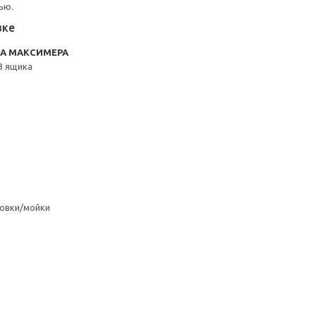
ью.
вке
RA МАКСИМЕРА
3 ящика
овки/мойки