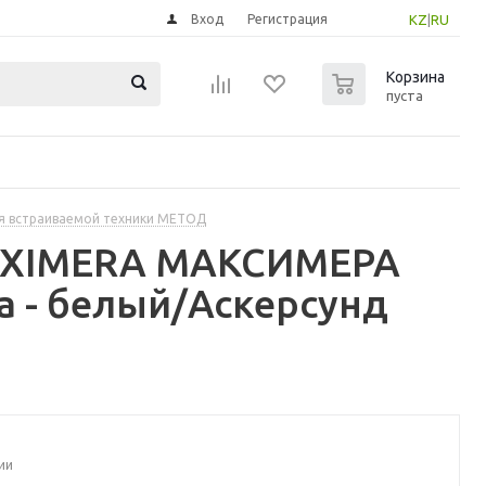
Вход
Регистрация
KZ
|
RU
0
Корзина
пуста
я встраиваемой техники МЕТОД
MAXIMERA МАКСИМЕРА
а - белый/Аскерсунд
ии