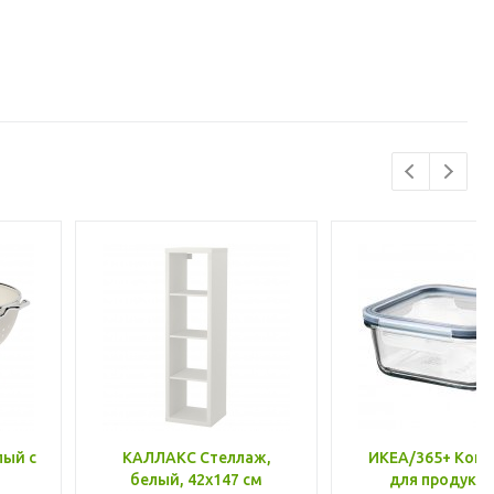
лый с
КАЛЛАКС Стеллаж,
ИКЕА/365+ Конт
белый, 42x147 см
для продукто