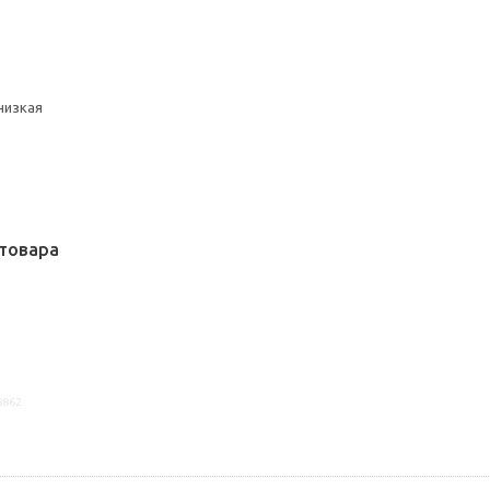
низкая
товара
8862