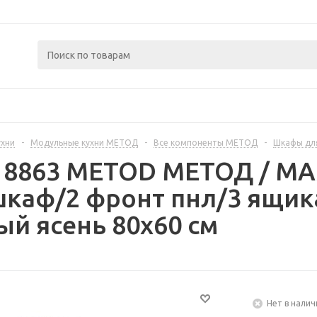
ухни
-
Модульные кухни МЕТОД
-
Все компоненты МЕТОД
-
Шкафы дл
218863 METOD МЕТОД / 
каф/2 фронт пнл/3 ящик
ый ясень 80x60 см
Нет в налич