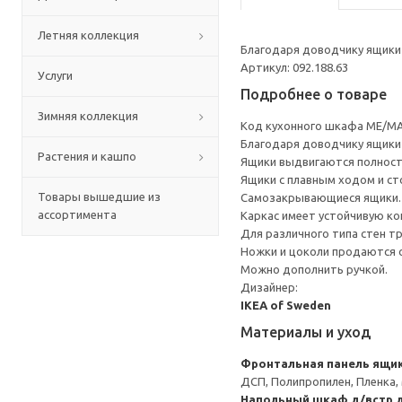
Летняя коллекция
Благодаря доводчику ящики 
Артикул: 092.188.63
Услуги
Подробнее о товаре
Зимняя коллекция
Код кухонного шкафа ME/MA
Благодаря доводчику ящики 
Растения и кашпо
Ящики выдвигаются полност
Ящики с плавным ходом и ст
Товары вышедшие из
Самозакрывающиеся ящики.
ассортимента
Каркас имеет устойчивую ко
Для различного типа стен т
Ножки и цоколи продаются 
Можно дополнить ручкой.
Дизайнер:
IKEA of Sweden
Материалы и уход
Фронтальная панель ящи
ДСП, Полипропилен, Пленка,
Напольный шкаф д/встр 