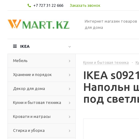
+7 727 31 22 666
Заказать звонок
Интернет магазин товаров
для дома
IKEA
Мебель
Кухни и бытовая техника
-
К
IKEA s09
Хранение и порядок
Напольн ш
Декор для дома
под светл
Кухни и бытовая техника
Кровати и матрасы
Стирка и уборка