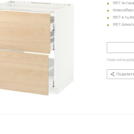
УЮТ Астан
Новосибирс
УЮТ в тц А
УЮТ Алмат
Наши менеджер
Поделит