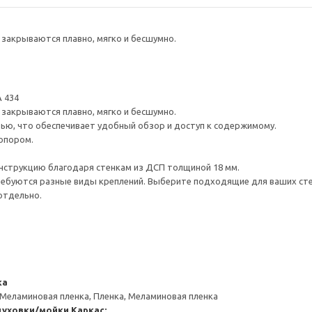
закрываются плавно, мягко и бесшумно.
 434
закрываются плавно, мягко и бесшумно.
ью, что обеспечивает удобный обзор и доступ к содержимому.
опором.
нструкцию благодаря стенкам из ДСП толщиной 18 мм.
ребуются разные виды креплений. Выберите подходящие для ваших стен 
отдельно.
ка
 Меламиновая пленка, Пленка, Меламиновая пленка
духовки/мойки
Каркас: