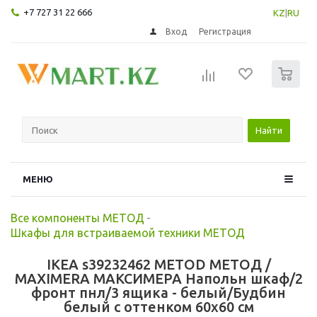
+7 727 31 22 666
KZ
|
RU
Вход
Регистрация
0
Найти
МЕНЮ
Все компоненты МЕТОД
-
Шкафы для встраиваемой техники МЕТОД
IKEA s39232462 METOD МЕТОД /
MAXIMERA МАКСИМЕРА Напольн шкаф/2
фронт пнл/3 ящика - белый/Будбин
белый с оттенком 60x60 см