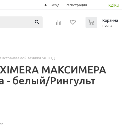
Вход
Регистрация
KZ
|
RU
0
Корзина
пуста
я встраиваемой техники МЕТОД
MAXIMERA МАКСИМЕРА
 - белый/Рингульт
ии