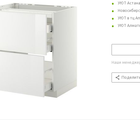
УЮТ Астан
Новосибирс
УЮТ в тц А
УЮТ Алмат
Наши менеджер
Поделит