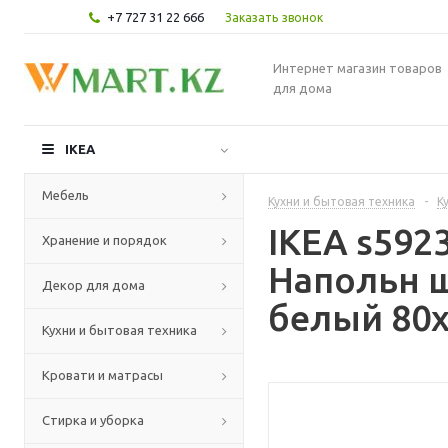
+7 727 31 22 666
Заказать звонок
Интернет магазин товаров
для дома
IKEA
Мебель
Кухни и бытовая техника
-
К
IKEA s59
Хранение и порядок
Напольн ш
Декор для дома
белый 80x
Кухни и бытовая техника
Кровати и матрасы
Стирка и уборка