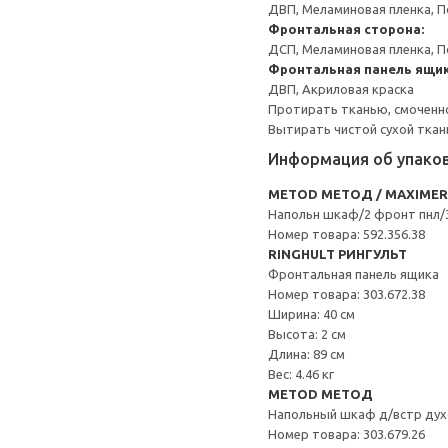
ДВП, Меламиновая пленка, П
Фронтальная сторона:
ДСП, Меламиновая пленка, П
Фронтальная панель ящик
ДВП, Акриловая краска
Протирать тканью, смоченн
Вытирать чистой сухой ткан
Информация об упако
METOD МЕТОД / MAXIME
Напольн шкаф/2 фронт пнл/
Номер товара: 592.356.38
RINGHULT РИНГУЛЬТ
Фронтальная панель ящика
Номер товара: 303.672.38
Ширина: 40 см
Высота: 2 см
Длина: 89 см
Вес: 4.46 кг
METOD МЕТОД
Напольный шкаф д/встр дух
Номер товара: 303.679.26