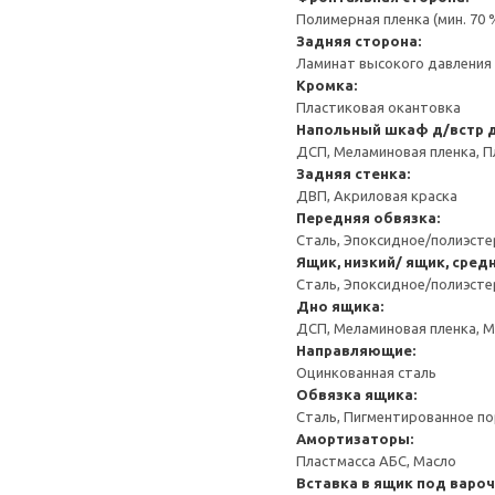
Полимерная пленка (мин. 70
Задняя сторона:
Ламинат высокого давления 
Кромка:
Пластиковая окантовка
Напольный шкаф д/встр 
ДСП, Меламиновая пленка, П
Задняя стенка:
ДВП, Акриловая краска
Передняя обвязка:
Сталь, Эпоксидное/полиэст
Ящик, низкий/ ящик, сред
Сталь, Эпоксидное/полиэст
Дно ящика:
ДСП, Меламиновая пленка, 
Направляющие:
Оцинкованная сталь
Обвязка ящика:
Сталь, Пигментированное п
Амортизаторы:
Пластмасса АБС, Масло
Вставка в ящик под варо