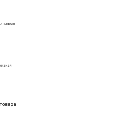
ю панель
низкая
товара