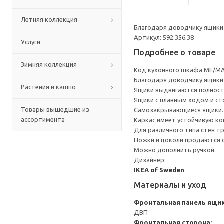
Летняя коллекция
Благодаря доводчику ящики 
Артикул: 592.356.38
Услуги
Подробнее о товаре
Зимняя коллекция
Код кухонного шкафа ME/MA
Благодаря доводчику ящики 
Растения и кашпо
Ящики выдвигаются полност
Ящики с плавным ходом и ст
Товары вышедшие из
Самозакрывающиеся ящики.
ассортимента
Каркас имеет устойчивую ко
Для различного типа стен т
Ножки и цоколи продаются 
Можно дополнить ручкой.
Дизайнер:
IKEA of Sweden
Материалы и уход
Фронтальная панель ящи
ДВП
Фронтальная сторона: