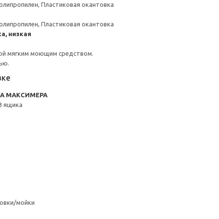
олипропилен, Пластиковая окантовка
олипропилен, Пластиковая окантовка
а, низкая
ой мягким моющим средством.
ью.
вке
RA МАКСИМЕРА
3 ящика
овки/мойки