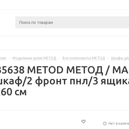
ухни
-
Модульные кухни МЕТОД
-
Все компоненты МЕТОД
-
Шкафы дл
235638 METOD МЕТОД / 
каф/2 фронт пнл/3 ящика
60 см
Нет в налич