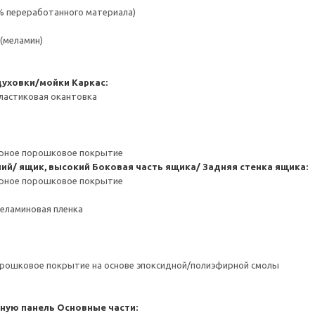
 % переработанного материала)
(меламин)
духовки/мойки
Каркас:
ластиковая окантовка
ерное порошковое покрытие
ний/ ящик, высокий
Боковая часть ящика/ Задняя стенка ящика:
ерное порошковое покрытие
Меламиновая пленка
орошковое покрытие на основе эпоксидной/полиэфирной смолы
чную панель
Основные части: