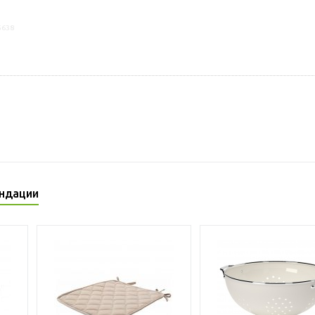
5638
ндации