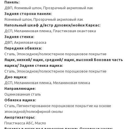
Панель:
ДВП, Ясеневый шпон, Прозрачный акриловый лак
Задняя сторона панели:
Ясеневый шпон, Прозрачный акриловый лак
Напольный шкаф д/встр духовки/мойки
Каркас:
ДСП, Меламиновая пленка, Пластиковая окантовка
Задняя стенка:
ДВП, Акриловая краска
Передняя обвязка:
Сталь, Эпоксидное/полиэстерное порошковое покрытие
Ящик, низкий/ ящик, средний/ ящик, высокий
Боковая часть
ящика/ Задняя стенка ящика:
Сталь, Эпоксидное/полиэстерное порошковое покрытие
Дно ящика:
ДСП, Меламиновая пленка, Меламиновая пленка
Направляющие:
Оцинкованная сталь
Обвязка ящика:
Сталь, Пигментированное порошковое покрытие на основе
эпоксидной/полиэфирной смолы
Амортизаторы:
Пластмасса АБС, Масло
Вставка в ящик под варочную панель
Основные части: