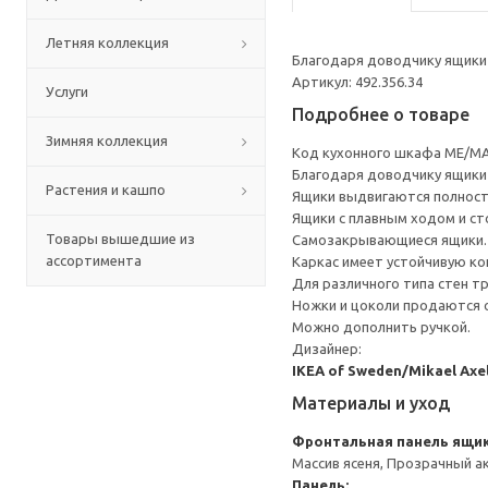
Летняя коллекция
Благодаря доводчику ящики 
Артикул: 492.356.34
Услуги
Подробнее о товаре
Зимняя коллекция
Код кухонного шкафа ME/MA
Благодаря доводчику ящики 
Растения и кашпо
Ящики выдвигаются полност
Ящики с плавным ходом и ст
Товары вышедшие из
Самозакрывающиеся ящики.
ассортимента
Каркас имеет устойчивую ко
Для различного типа стен т
Ножки и цоколи продаются 
Можно дополнить ручкой.
Дизайнер:
IKEA of Sweden/Mikael Axe
Материалы и уход
Фронтальная панель ящи
Массив ясеня, Прозрачный а
Панель: