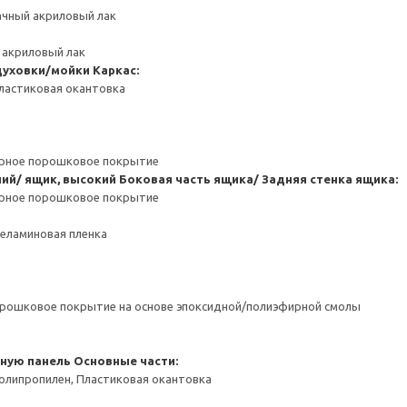
ачный акриловый лак
 акриловый лак
духовки/мойки
Каркас:
ластиковая окантовка
ерное порошковое покрытие
ний/ ящик, высокий
Боковая часть ящика/ Задняя стенка ящика:
ерное порошковое покрытие
Меламиновая пленка
орошковое покрытие на основе эпоксидной/полиэфирной смолы
чную панель
Основные части:
олипропилен, Пластиковая окантовка