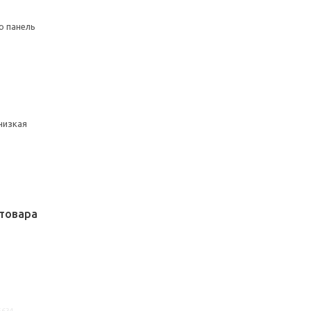
ю панель
низкая
товара
5634