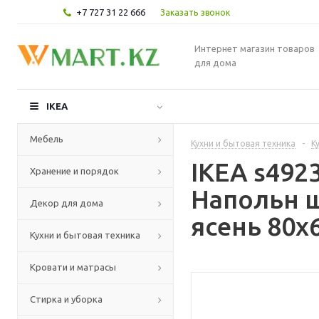
+7 727 31 22 666
Заказать звонок
Интернет магазин товаров
для дома
IKEA
Мебель
Кухни и бытовая техника
-
К
IKEA s49
Хранение и порядок
Напольн ш
Декор для дома
ясень 80x
Кухни и бытовая техника
Кровати и матрасы
Стирка и уборка