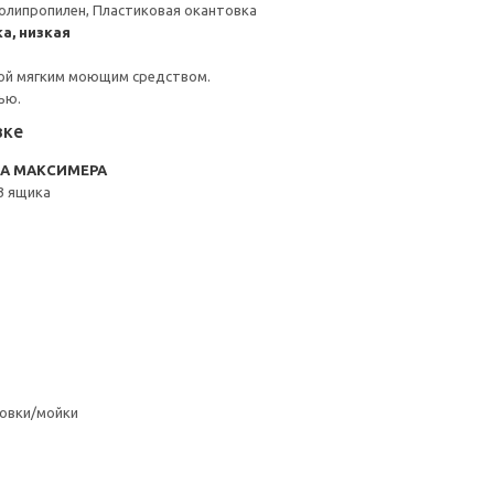
олипропилен, Пластиковая окантовка
а, низкая
ой мягким моющим средством.
ью.
вке
RA МАКСИМЕРА
3 ящика
овки/мойки