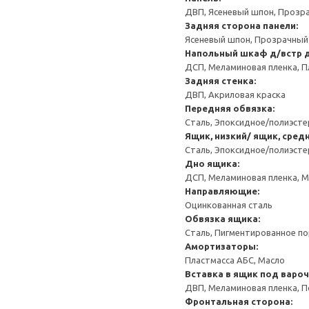
ДВП, Ясеневый шпон, Прозр
Задняя сторона панели:
Ясеневый шпон, Прозрачный
Напольный шкаф д/встр 
ДСП, Меламиновая пленка, П
Задняя стенка:
ДВП, Акриловая краска
Передняя обвязка:
Сталь, Эпоксидное/полиэст
Ящик, низкий/ ящик, сред
Сталь, Эпоксидное/полиэст
Дно ящика:
ДСП, Меламиновая пленка, 
Направляющие:
Оцинкованная сталь
Обвязка ящика:
Сталь, Пигментированное п
Амортизаторы:
Пластмасса АБС, Масло
Вставка в ящик под варо
ДВП, Меламиновая пленка, П
Фронтальная сторона: