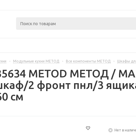
ухни
-
Модульные кухни МЕТОД
-
Все компоненты МЕТОД
-
Шкафы дл
235634 METOD МЕТОД / 
каф/2 фронт пнл/3 ящик
60 см
Нет в налич