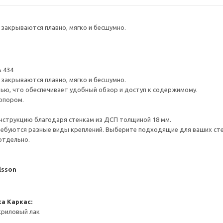
закрываются плавно, мягко и бесшумно.
 434
закрываются плавно, мягко и бесшумно.
ью, что обеспечивает удобный обзор и доступ к содержимому.
опором.
нструкцию благодаря стенкам из ДСП толщиной 18 мм.
ребуются разные виды креплений. Выберите подходящие для ваших стен 
отдельно.
lsson
ка
Каркас:
криловый лак