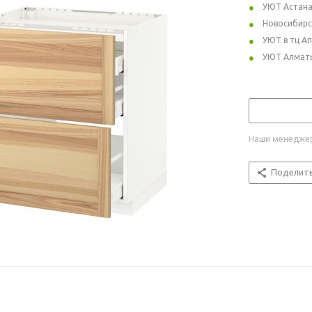
УЮТ Астан
Новосибирс
УЮТ в тц А
УЮТ Алмат
Наши менеджер
Поделит