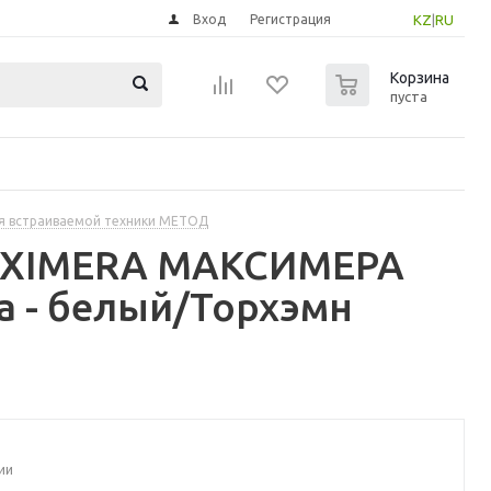
Вход
Регистрация
KZ
|
RU
0
Корзина
пуста
я встраиваемой техники МЕТОД
MAXIMERA МАКСИМЕРА
а - белый/Торхэмн
ии