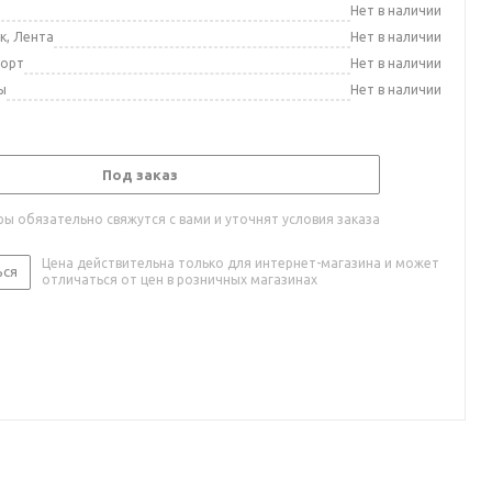
а
Нет в наличии
к, Лента
Нет в наличии
порт
Нет в наличии
ы
Нет в наличии
Под заказ
ы обязательно свяжутся с вами и уточнят условия заказа
Цена действительна только для интернет-магазина и может
ься
отличаться от цен в розничных магазинах