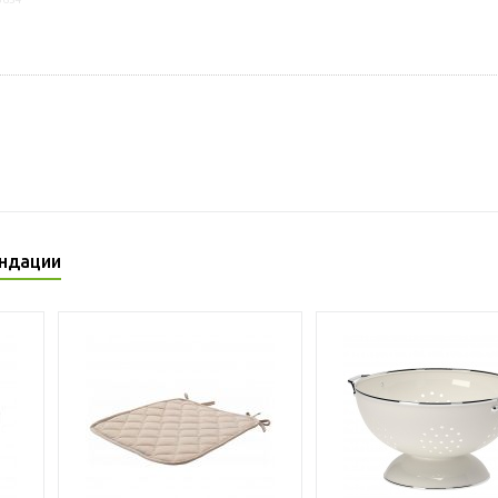
ндации