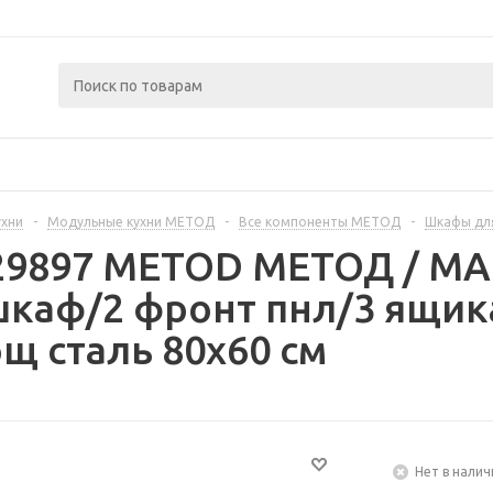
ухни
-
Модульные кухни МЕТОД
-
Все компоненты МЕТОД
-
Шкафы дл
329897 METOD МЕТОД / 
каф/2 фронт пнл/3 ящик
 сталь 80x60 см
Нет в налич