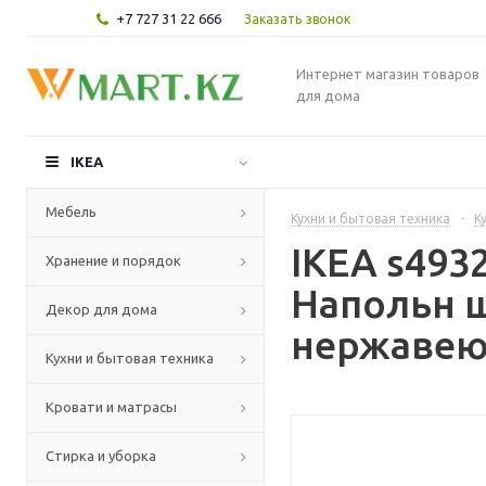
+7 727 31 22 666
Заказать звонок
Интернет магазин товаров
для дома
IKEA
Мебель
Кухни и бытовая техника
-
К
IKEA s49
Хранение и порядок
Напольн ш
Декор для дома
нержавеющ
Кухни и бытовая техника
Кровати и матрасы
Стирка и уборка