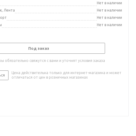
а
Нет в наличии
к, Лента
Нет в наличии
порт
Нет в наличии
ы
Нет в наличии
Под заказ
ы обязательно свяжутся с вами и уточнят условия заказа
Цена действительна только для интернет-магазина и может
ься
отличаться от цен в розничных магазинах