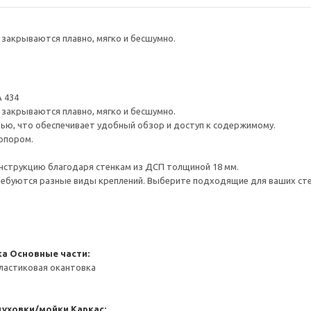
закрываются плавно, мягко и бесшумно.
 434
закрываются плавно, мягко и бесшумно.
ью, что обеспечивает удобный обзор и доступ к содержимому.
опором.
нструкцию благодаря стенкам из ДСП толщиной 18 мм.
ребуются разные виды креплений. Выберите подходящие для ваших стен 
ка
Основные части:
ластиковая окантовка
духовки/мойки
Каркас: