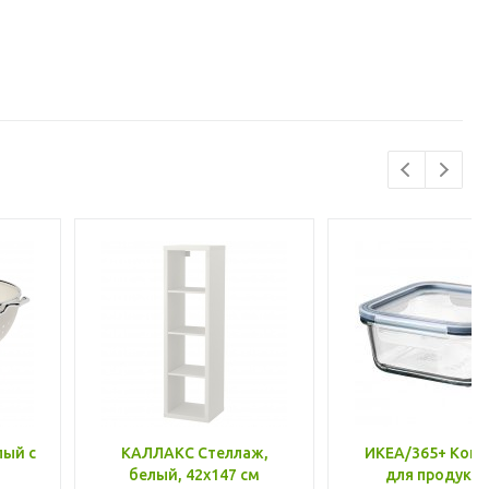
лый с
КАЛЛАКС Стеллаж,
ИКЕА/365+ Конт
белый, 42x147 см
для продукто