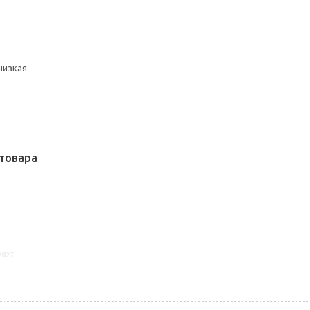
низкая
товара
9897