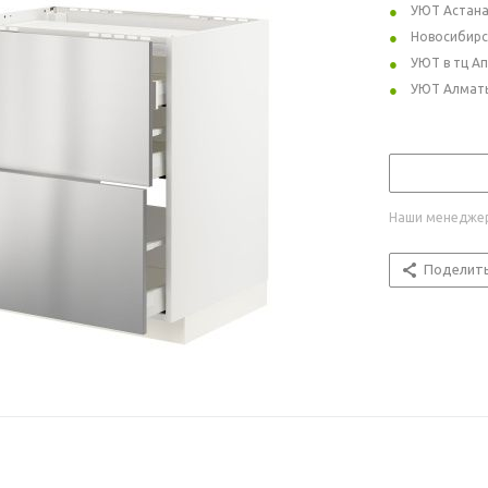
УЮТ Астан
Новосибирс
УЮТ в тц А
УЮТ Алмат
Наши менеджер
Поделит