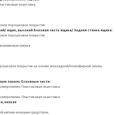
ластиковая окантовка
ерное порошковое покрытие
ний/ ящик, высокий
Боковая часть ящика/ Задняя стенка ящика:
ерное порошковое покрытие
Меламиновая пленка
орошковое покрытие на основе эпоксидной/полиэфирной смолы
чную панель
Основные части:
олипропилен, Пластиковая окантовка
олипропилен, Пластиковая окантовка
а, низкая
ой мягким моющим средством.