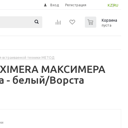
Вход
Регистрация
KZ
|
RU
0
Корзина
пуста
я встраиваемой техники МЕТОД
MAXIMERA МАКСИМЕРА
а - белый/Ворста
ии