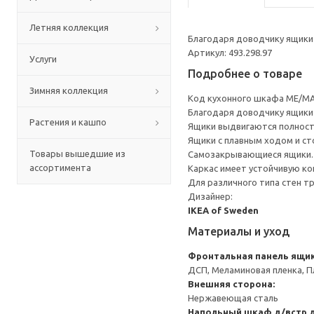
Летняя коллекция
Благодаря доводчику ящики 
Артикул: 493.298.97
Услуги
Подробнее о товаре
Зимняя коллекция
Код кухонного шкафа ME/MA
Благодаря доводчику ящики 
Растения и кашпо
Ящики выдвигаются полност
Ящики с плавным ходом и ст
Товары вышедшие из
Самозакрывающиеся ящики.
ассортимента
Каркас имеет устойчивую ко
Для различного типа стен т
Дизайнер:
IKEA of Sweden
Материалы и уход
Фронтальная панель ящи
ДСП, Меламиновая пленка, П
Внешняя сторона:
Нержавеющая сталь
Напольный шкаф д/встр 