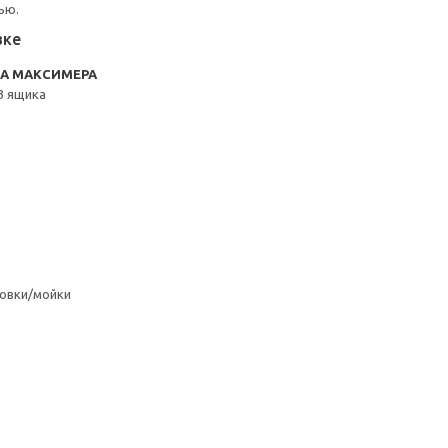
ью.
вке
RA МАКСИМЕРА
3 ящика
овки/мойки