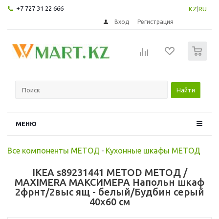
+7 727 31 22 666
KZ
|
RU
Вход
Регистрация
0
Найти
МЕНЮ
Все компоненты МЕТОД
-
Кухонные шкафы МЕТОД
IKEA s89231441 METOD МЕТОД /
MAXIMERA МАКСИМЕРА Напольн шкаф
2фрнт/2выс ящ - белый/Будбин серый
40x60 см