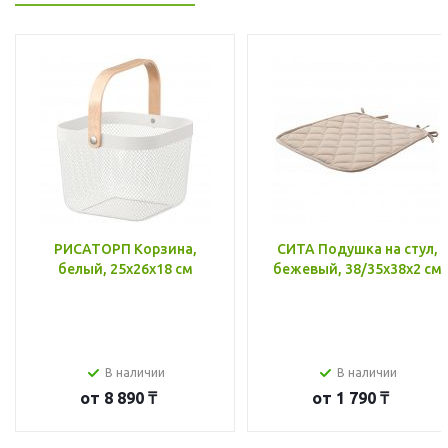
РИСАТОРП Корзина,
СИТА Подушка на стул,
белый, 25x26x18 см
бежевый, 38/35x38x2 см
В наличии
В наличии
от
8 890 ₸
от
1 790 ₸