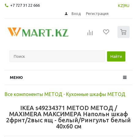
+7 727 31 22 666
KZ
|
RU
Вход
Регистрация
0
Найти
МЕНЮ
Все компоненты МЕТОД
-
Кухонные шкафы МЕТОД
IKEA s49234371 METOD МЕТОД /
MAXIMERA МАКСИМЕРА Напольн шкаф
2фрнт/2выс ящ - белый/Рингульт белый
40x60 см