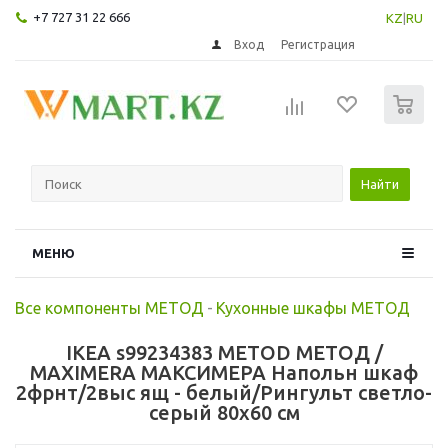
+7 727 31 22 666
KZ
|
RU
Вход
Регистрация
0
Найти
МЕНЮ
Все компоненты МЕТОД
-
Кухонные шкафы МЕТОД
IKEA s99234383 METOD МЕТОД /
MAXIMERA МАКСИМЕРА Напольн шкаф
2фрнт/2выс ящ - белый/Рингульт светло-
серый 80x60 см