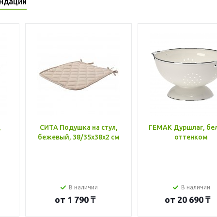
ндации
,
СИТА Подушка на стул,
ГЕМАК Дуршлаг, бе
бежевый, 38/35x38x2 см
оттенком
В наличии
В наличии
от
1 790 ₸
от
20 690 ₸