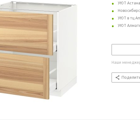
УЮТ Астан
Новосибирс
УЮТ в тц А
УЮТ Алмат
Наши менеджер
Поделит