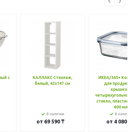
лый с
КАЛЛАКС Стеллаж,
ИКЕА/365+ Конт
белый, 42x147 см
для продукто
крышкой,
четырехугольной
стекло, пластик 
600 мл
В наличии
В наличи
от
69 590 ₸
от
4 080 ₸