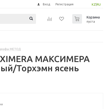
Вход
Регистрация
KZ
|
RU
0
Корзина
пуста
 шкафы МЕТОД
MAXIMERA МАКСИМЕРА
лый/Торхэмн ясень
ии