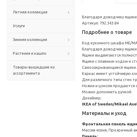
Летняя коллекция
Благодаря доводчику ящики 
Артикул: 792.343.84
Услуги
Подробнее о товаре
Зимняя коллекция
Код кухонного шкафа ME/MA
Благодаря доводчику ящики 
Растения и кашпо
Ящики выдвигаются полност
Ящики с плавным ходом и ст
Товары вышедшие из
Самозакрывающиеся ящики.
ассортимента
Каркас имеет устойчивую ко
Для различного типа стен т
Ножки и цоколи продаются 
Можно дополнить ручкой.
Дизайнер:
IKEA of Sweden/Mikael Axe
Материалы и уход
Фронтальная панель ящи
Массив ясеня, Прозрачный а
Панель: