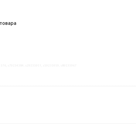
товара
4376, s79234384, s29235951, s59235959, s89235967