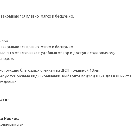
закрываются плавно, мягко и бесшумно.
 158
закрываются плавно, мягко и бесшумно.
ью, что обеспечивает удобный обзор и доступ к содержимому.
опором.
нструкцию благодаря стенкам из ДСП толщиной 18 мм.
ребуются разные виды креплений. Выберите подходящие для ваших стен 
отдельно.
lsson
ка
Каркас:
криловый лак