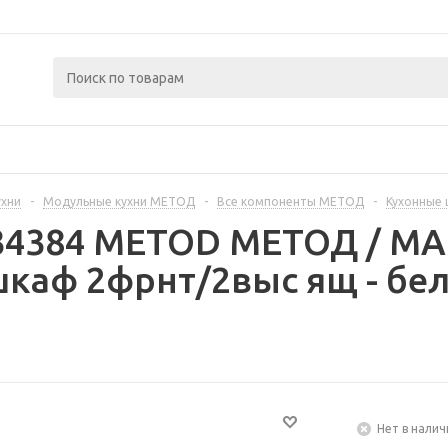
ухни
-
Модульные кухни МЕТОД
-
Все компоненты МЕТОД
-
Кухонные
234384 METOD МЕТОД / 
каф 2фрнт/2выс ящ - бе
Нет в налич