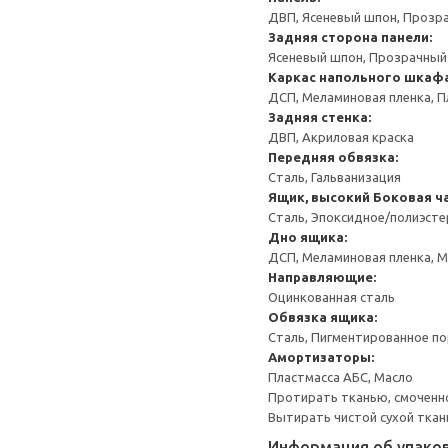
ДВП, Ясеневый шпон, Прозр
Задняя сторона панели:
Ясеневый шпон, Прозрачный
Каркас напольного шкаф
ДСП, Меламиновая пленка, П
Задняя стенка:
ДВП, Акриловая краска
Передняя обвязка:
Сталь, Гальванизация
Ящик, высокий
Боковая ча
Сталь, Эпоксидное/полиэст
Дно ящика:
ДСП, Меламиновая пленка, 
Направляющие:
Оцинкованная сталь
Обвязка ящика:
Сталь, Пигментированное п
Амортизаторы:
Пластмасса АБС, Масло
Протирать тканью, смоченн
Вытирать чистой сухой ткан
Информация об упако