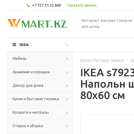
+7 727 31 22 666
Заказать звонок
Интернет магазин товаров
для дома
IKEA
Мебель
Кухни и бытовая техника
-
К
IKEA s79
Хранение и порядок
Напольн ш
Декор для дома
80x60 см
Кухни и бытовая техника
Кровати и матрасы
Стирка и уборка