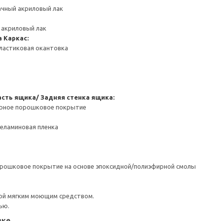
ачный акриловый лак
 акриловый лак
а
Каркас:
ластиковая окантовка
сть ящика/ Задняя стенка ящика:
ерное порошковое покрытие
Меламиновая пленка
орошковое покрытие на основе эпоксидной/полиэфирной смолы
ой мягким моющим средством.
ью.
вке