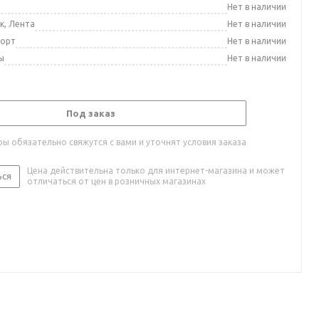
а
Нет в наличии
к, Лента
Нет в наличии
порт
Нет в наличии
ы
Нет в наличии
Под заказ
ы обязательно свяжутся с вами и уточнят условия заказа
Цена действительна только для интернет-магазина и может
ься
отличаться от цен в розничных магазинах