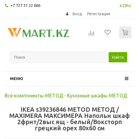
+7 727 31 22 666
KZ
|
RU
Вход
Регистрация
0
Найти
МЕНЮ
Все компоненты МЕТОД
-
Кухонные шкафы МЕТОД
IKEA s39236846 METOD МЕТОД /
MAXIMERA МАКСИМЕРА Напольн шкаф
2фрнт/2выс ящ - белый/Воксторп
грецкий орех 80x60 см