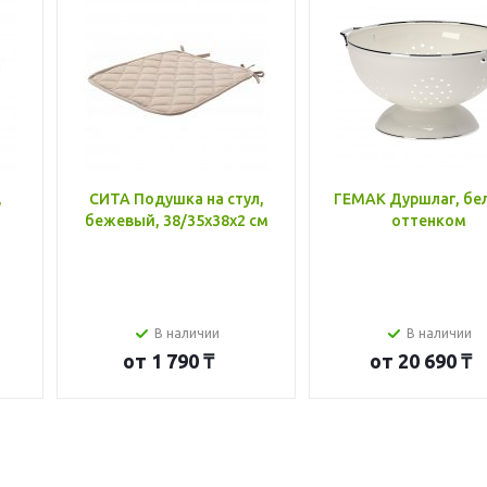
,
СИТА Подушка на стул,
ГЕМАК Дуршлаг, бе
бежевый, 38/35x38x2 см
оттенком
В наличии
В наличии
от
1 790 ₸
от
20 690 ₸