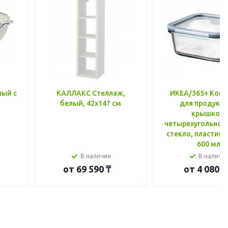
лый с
КАЛЛАКС Стеллаж,
ИКЕА/365+ Конт
белый, 42x147 см
для продукто
крышкой,
четырехугольной
стекло, пластик 
600 мл
В наличии
В наличи
от
69 590 ₸
от
4 080 ₸