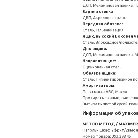
ДСП, Меламиновая пленка, П
Задняя стенка:
ДВП, Акриловая краска
Передняя обвязка:
Сталь, Гальванизация
Ящик, высокий
Боковая ча
Сталь, Эпоксидное/полиэст
Дно ящика:
ДСП, Меламиновая пленка, 
Направляющие:
Оцинкованная сталь
Обвязка ящика:
Сталь, Пигментированное п
Амортизаторы:
Пластмасса АБС, Масло
Протирать тканью, смоченн
Вытирать чистой сухой ткан
Информация об упако
METOD МЕТОД / MAXIME
Напольн шкаф 2фрнт/2выс 
Номер товара: 393.298.45