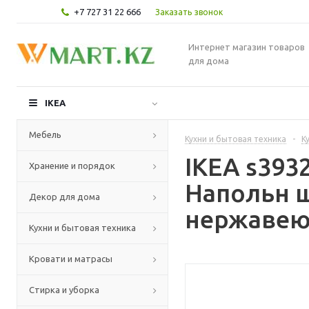
+7 727 31 22 666
Заказать звонок
Интернет магазин товаров
для дома
IKEA
Мебель
Кухни и бытовая техника
-
К
IKEA s39
Хранение и порядок
Напольн ш
Декор для дома
нержавеющ
Кухни и бытовая техника
Кровати и матрасы
Стирка и уборка