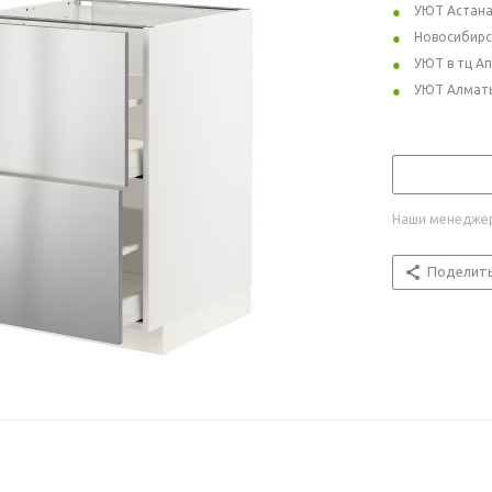
УЮТ Астан
Новосибирс
УЮТ в тц А
УЮТ Алмат
Наши менеджер
Поделит