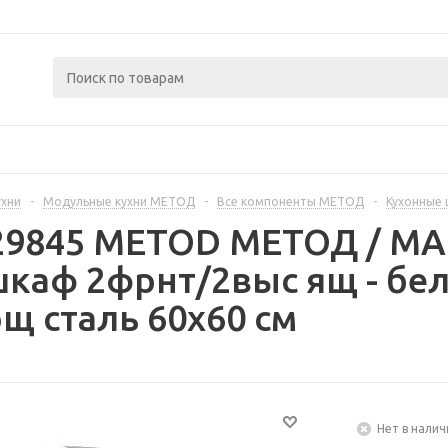
ухни
-
Модульные кухни МЕТОД
-
Все компоненты МЕТОД
-
Кухонные
329845 METOD МЕТОД / 
каф 2фрнт/2выс ящ - бе
 сталь 60x60 см
Нет в налич