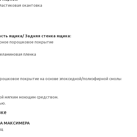
ластиковая окантовка
сть ящика/ Задняя стенка ящика:
ерное порошковое покрытие
Меламиновая пленка
орошковое покрытие на основе эпоксидной/полиэфирной смолы
ой мягким моющим средством.
ью.
вке
RA МАКСИМЕРА
ящ