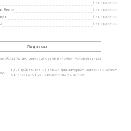
а
Нет в наличии
к, Лента
Нет в наличии
порт
Нет в наличии
ы
Нет в наличии
Под заказ
ы обязательно свяжутся с вами и уточнят условия заказа
Цена действительна только для интернет-магазина и может
ься
отличаться от цен в розничных магазинах