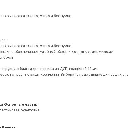
закрываются плавно, мягко и бесшумно.
 157
закрываются плавно, мягко и бесшумно.
ью, что обеспечивает удобный обзор и доступ к содержимому.
опором.
нструкцию благодаря стенкам из ДСП толщиной 18 мм.
ребуются разные виды креплений. Выберите подходящие для ваших стен 
ка
Основные части:
ластиковая окантовка
а
Каркас: