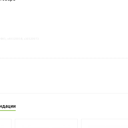
9845, s49329958, s39329973
ндации