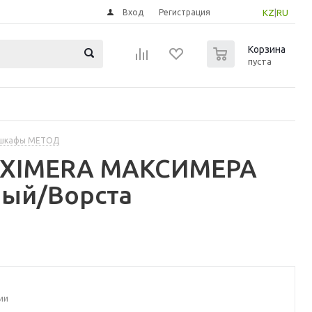
Вход
Регистрация
KZ
|
RU
0
Корзина
пуста
 шкафы МЕТОД
MAXIMERA МАКСИМЕРА
лый/Ворста
ии