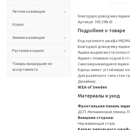
Летняя коллекция
Благодаря доводчику ящики 
Артикул: 393.298.45
Услуги
Подробнее о товаре
Зимняя коллекция
Код кухонного шкафа ME/MA
Благодаря доводчику ящики 
Растения и кашпо
Ящики выдвигаются полност
Ящики с плавным ходом и ст
Товары вышедшие из
Самозакрывающиеся ящики.
ассортимента
Каркас имеет устойчивую ко
Для различного типа стен т
Дизайнер:
IKEA of Sweden
Материалы и уход
Фронтальная панель ящи
ДСП, Меламиновая пленка, П
Внешняя сторона:
Нержавеющая сталь
Каркас напольного шкаф