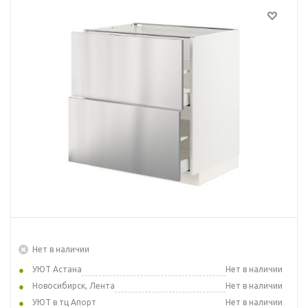
Нет в наличии
УЮТ Астана
Нет в наличии
Новосибирск, Лента
Нет в наличии
УЮТ в тц Апорт
Нет в наличии