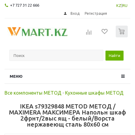
+7 727 31 22 666
KZ
|
RU
Вход
Регистрация
0
Найти
МЕНЮ
Все компоненты МЕТОД
-
Кухонные шкафы МЕТОД
IKEA s79329848 METOD МЕТОД /
MAXIMERA МАКСИМЕРА Напольн шкаф
2фрнт/2выс ящ - белый/Ворста
нержавеющ сталь 80x60 см