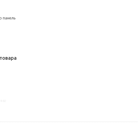
ю панель
товара
2460