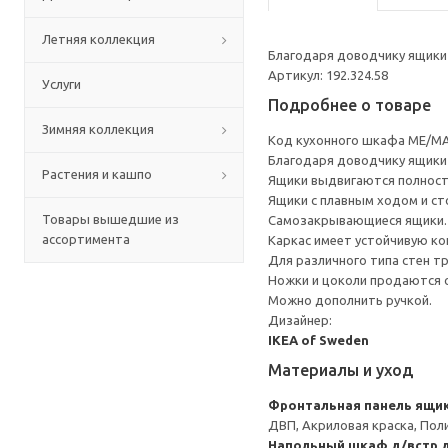
Летняя коллекция
Благодаря доводчику ящики 
Артикул: 192.324.58
Услуги
Подробнее о товаре
Зимняя коллекция
Код кухонного шкафа ME/MA
Благодаря доводчику ящики 
Растения и кашпо
Ящики выдвигаются полност
Ящики с плавным ходом и ст
Товары вышедшие из
Самозакрывающиеся ящики.
ассортимента
Каркас имеет устойчивую ко
Для различного типа стен т
Ножки и цоколи продаются 
Можно дополнить ручкой.
Дизайнер:
IKEA of Sweden
Материалы и уход
Фронтальная панель ящи
ДВП, Акриловая краска, Пол
Напольный шкаф д/встр 