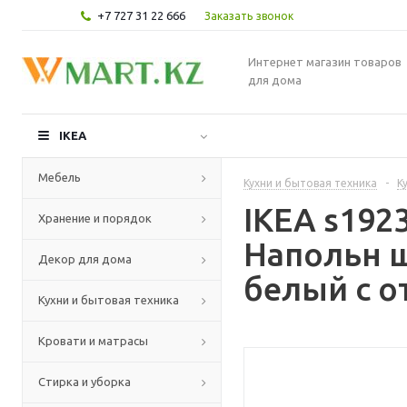
+7 727 31 22 666
Заказать звонок
Интернет магазин товаров
для дома
IKEA
Мебель
Кухни и бытовая техника
-
К
IKEA s19
Хранение и порядок
Напольн 
Декор для дома
белый с о
Кухни и бытовая техника
Кровати и матрасы
Стирка и уборка