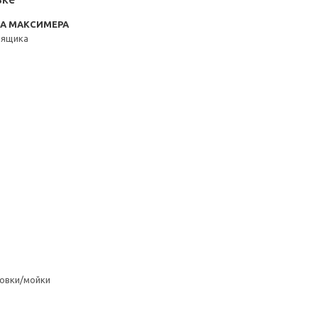
RA МАКСИМЕРА
3ящика
овки/мойки