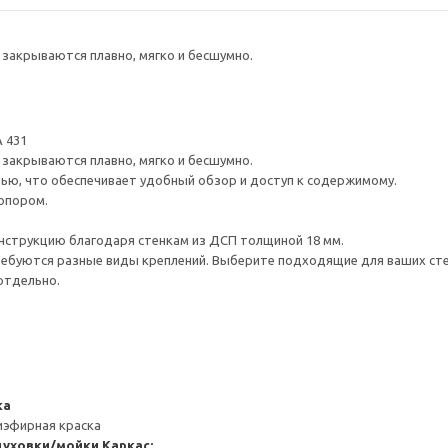
закрываются плавно, мягко и бесшумно.
 431
закрываются плавно, мягко и бесшумно.
ью, что обеспечивает удобный обзор и доступ к содержимому.
опором.
нструкцию благодаря стенкам из ДСП толщиной 18 мм.
ребуются разные виды креплений. Выберите подходящие для ваших стен 
отдельно.
ка
иэфирная краска
духовки/мойки
Каркас: