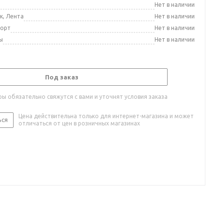
а
Нет в наличии
к, Лента
Нет в наличии
порт
Нет в наличии
ы
Нет в наличии
Под заказ
ы обязательно свяжутся с вами и уточнят условия заказа
Цена действительна только для интернет-магазина и может
ься
отличаться от цен в розничных магазинах