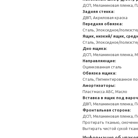
ДСП, Меламиновая пленка, П
Задняя стенка:
ДВП, Акриловая краска
Передняя обвязка:
Сталь, Эпоксидное/полиэст
Ящик, низкий/ ящик, сред
Сталь, Эпоксидное/полиэст
Дно ящика:
ДСП, Меламиновая пленка, 
Направляющие:
Оцинкованная сталь
Обвязка ящика:
Сталь, Пигментированное п
Амортизаторы:
Пластмасса АБС, Масло
Вставка в ящик под варо
ДВП, Меламиновая пленка, П
Фронтальная сторона:
ДСП, Меламиновая пленка, П
Протирать тканью, смоченн
Вытирать чистой сухой ткан
Информация об упако