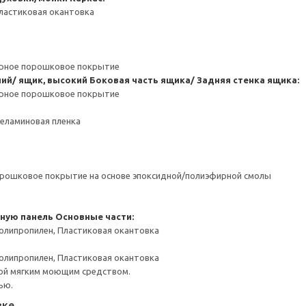
ластиковая окантовка
ерное порошковое покрытие
ний/ ящик, высокий
Боковая часть ящика/ Задняя стенка ящика:
ерное порошковое покрытие
Меламиновая пленка
орошковое покрытие на основе эпоксидной/полиэфирной смолы
чную панель
Основные части:
олипропилен, Пластиковая окантовка
олипропилен, Пластиковая окантовка
ой мягким моющим средством.
ью.
вке