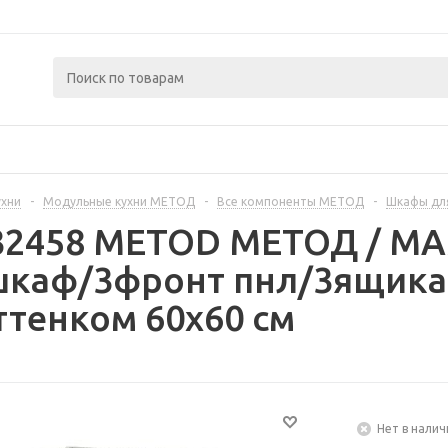
ухни
-
Модульные кухни МЕТОД
-
Все компоненты МЕТОД
-
Шкафы дл
232458 METOD МЕТОД / 
шкаф/3фронт пнл/3ящика
ттенком 60x60 см
Нет в налич