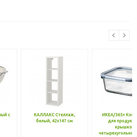
лый с
КАЛЛАКС Стеллаж,
ИКЕА/365+ Конт
белый, 42x147 см
для продукто
крышкой,
четырехугольной