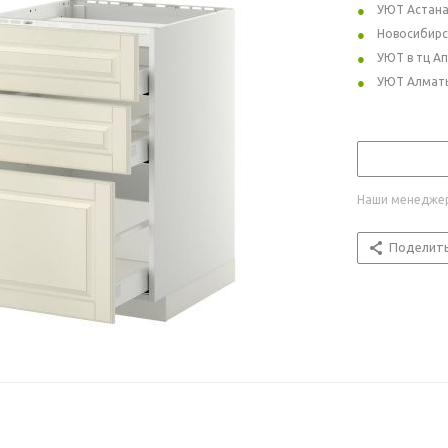
УЮТ Астан
Новосибирс
УЮТ в тц А
УЮТ Алмат
Наши менеджер
Поделит