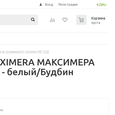
Вход
Регистрация
KZ
|
RU
0
Корзина
пуста
я встраиваемой техники МЕТОД
MAXIMERA МАКСИМЕРА
 - белый/Будбин
ии