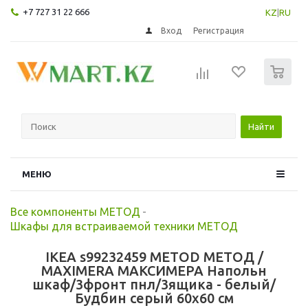
+7 727 31 22 666
KZ
|
RU
Вход
Регистрация
0
Найти
МЕНЮ
Все компоненты МЕТОД
-
Шкафы для встраиваемой техники МЕТОД
IKEA s99232459 METOD МЕТОД /
MAXIMERA МАКСИМЕРА Напольн
шкаф/3фронт пнл/3ящика - белый/
Будбин серый 60x60 см