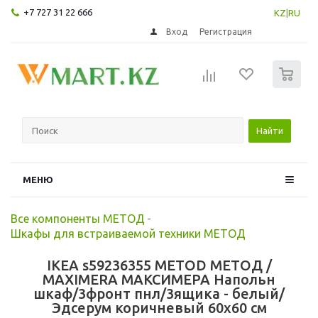
+7 727 31 22 666
KZ
|
RU
Вход
Регистрация
0
Найти
МЕНЮ
Все компоненты МЕТОД
-
Шкафы для встраиваемой техники МЕТОД
IKEA s59236355 METOD МЕТОД /
MAXIMERA МАКСИМЕРА Напольн
шкаф/3фронт пнл/3ящика - белый/
Эдсерум коричневый 60x60 см