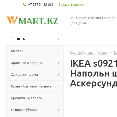
+7 727 31 22 666
Заказать звонок
Интернет магазин товаров
для дома
IKEA
Мебель
Кухни и бытовая техника
-
К
IKEA s09
Хранение и порядок
Напольн ш
Декор для дома
Аскерсунд
Кухни и бытовая техника
Кровати и матрасы
Стирка и уборка