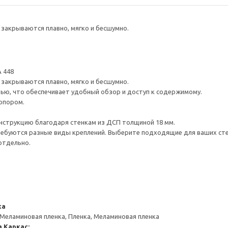
закрываются плавно, мягко и бесшумно.
 448
закрываются плавно, мягко и бесшумно.
ью, что обеспечивает удобный обзор и доступ к содержимому.
опором.
нструкцию благодаря стенкам из ДСП толщиной 18 мм.
ребуются разные виды креплений. Выберите подходящие для ваших стен 
отдельно.
ка
 Меламиновая пленка, Пленка, Меламиновая пленка
а
Каркас: