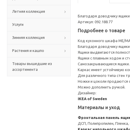
Летняя коллекция
Благодаря доводчику ящики 
Артикул: 092.188.77
Услуги
Подробнее о товаре
Зимняя коллекция
Код кухонного шкафа ME/MA
Благодаря доводчику ящики 
Растения и кашпо
Ящики выдвигаются полност
Ящики с плавным ходом и ст
Товары вышедшие из
Самозакрывающиеся ящики.
ассортимента
Каркас имеет устойчивую ко
Для различного типа стен т
Ножки и цоколи продаются 
Можно дополнить ручкой.
Дизайнер:
IKEA of Sweden
Материалы и уход
Фронтальная панель ящи
ДСП, Полипропилен, Пленка,
Каркас напольного шкаф