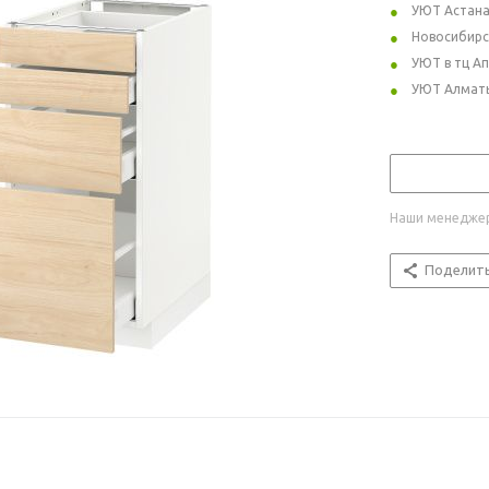
УЮТ Астан
Новосибирс
УЮТ в тц А
УЮТ Алмат
Наши менеджер
Поделит