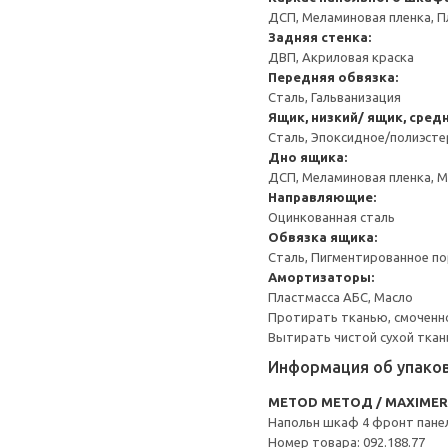
ДСП, Меламиновая пленка, П
Задняя стенка:
ДВП, Акриловая краска
Передняя обвязка:
Сталь, Гальванизация
Ящик, низкий/ ящик, сред
Сталь, Эпоксидное/полиэст
Дно ящика:
ДСП, Меламиновая пленка, 
Направляющие:
Оцинкованная сталь
Обвязка ящика:
Сталь, Пигментированное п
Амортизаторы:
Пластмасса АБС, Масло
Протирать тканью, смоченн
Вытирать чистой сухой ткан
Информация об упако
METOD МЕТОД / MAXIME
Напольн шкаф 4 фронт пане
Номер товара: 092.188.77