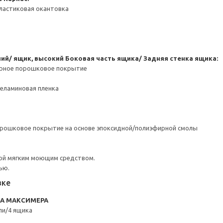
ластиковая окантовка
ний/ ящик, высокий
Боковая часть ящика/ Задняя стенка ящика:
ерное порошковое покрытие
Меламиновая пленка
орошковое покрытие на основе эпоксидной/полиэфирной смолы
ой мягким моющим средством.
ью.
вке
RA МАКСИМЕРА
ли/4 ящика