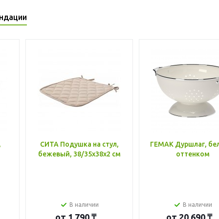
ндации
,
СИТА Подушка на стул,
ГЕМАК Дуршлаг, бе
бежевый, 38/35x38x2 см
оттенком
В наличии
В наличии
от
1 790 ₸
от
20 690 ₸