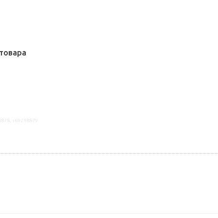
товара
8878, s69218879