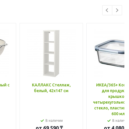
лый с
КАЛЛАКС Стеллаж,
ИКЕА/365+ Конт
белый, 42x147 см
для продукто
крышкой,
четырехугольной
стекло, пластик 
600 мл
В наличии
В наличи
от
69 590 ₸
от
4 080 ₸