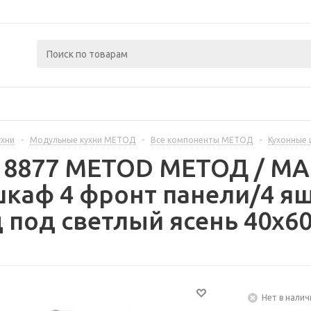
ухни
-
Модульные кухни МЕТОД
-
Все компоненты МЕТОД
-
Кухонные
218877 METOD МЕТОД / 
каф 4 фронт панели/4 ящ
 под светлый ясень 40x60
Нет в налич