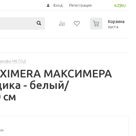
Вход
Регистрация
KZ
|
RU
0
Корзина
пуста
 шкафы МЕТОД
MAXIMERA МАКСИМЕРА
ика - белый/
 см
ии