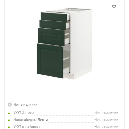
Нет в наличии
УЮТ Астана
Нет в наличии
Новосибирск, Лента
Нет в наличии
УЮТ в тц Апорт
Нет в наличии