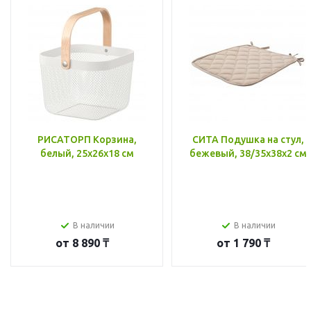
РИСАТОРП Корзина,
СИТА Подушка на стул,
белый, 25x26x18 см
бежевый, 38/35x38x2 см
В наличии
В наличии
от
8 890 ₸
от
1 790 ₸