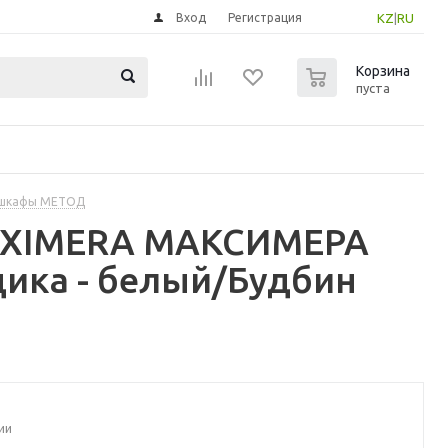
Вход
Регистрация
KZ
|
RU
0
Корзина
пуста
 шкафы МЕТОД
MAXIMERA МАКСИМЕРА
щика - белый/Будбин
ии