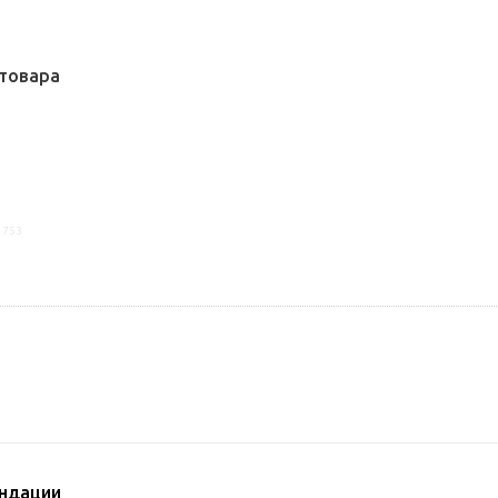
товара
1753
ндации