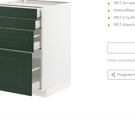
УЮТ Астан
Новосибирс
УЮТ в тц А
УЮТ Алмат
Наши менеджер
Поделит