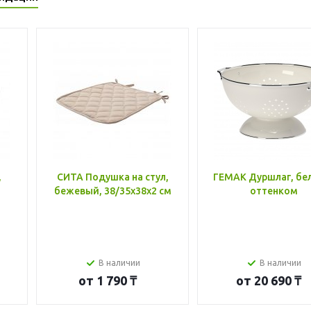
,
СИТА Подушка на стул,
ГЕМАК Дуршлаг, бе
бежевый, 38/35x38x2 см
оттенком
В наличии
В наличии
от
1 790 ₸
от
20 690 ₸