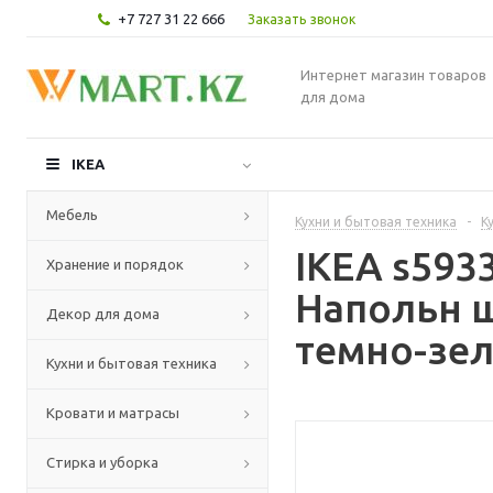
+7 727 31 22 666
Заказать звонок
Интернет магазин товаров
для дома
IKEA
Мебель
Кухни и бытовая техника
-
К
IKEA s59
Хранение и порядок
Напольн ш
Декор для дома
темно-зел
Кухни и бытовая техника
Кровати и матрасы
Стирка и уборка