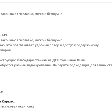
закрываются плавно, мягко и бесшумно.
 449
закрываются плавно, мягко и бесшумно.
ью, что обеспечивает удобный обзор и доступ к содержимому.
опором.
нструкцию благодаря стенкам из ДСП толщиной 18 мм.
ребуются разные виды креплений. Выберите подходящие для ваших стен 
ка
а
а
Каркас:
ластиковая окантовка