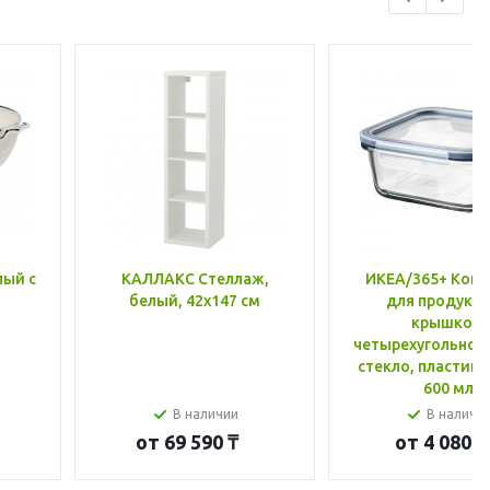
лый с
КАЛЛАКС Стеллаж,
ИКЕА/365+ Конт
белый, 42x147 см
для продукто
крышкой,
четырехугольной
стекло, пластик 
600 мл
В наличии
В наличи
от
69 590 ₸
от
4 080 ₸