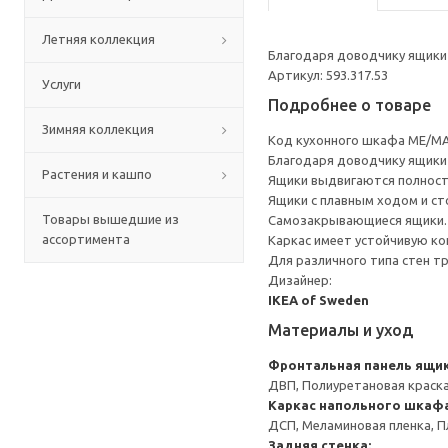
Летняя коллекция
Благодаря доводчику ящики 
Артикул: 593.317.53
Услуги
Подробнее о товаре
Зимняя коллекция
Код кухонного шкафа ME/MA
Благодаря доводчику ящики 
Растения и кашпо
Ящики выдвигаются полност
Ящики с плавным ходом и ст
Товары вышедшие из
Самозакрывающиеся ящики.
ассортимента
Каркас имеет устойчивую ко
Для различного типа стен т
Дизайнер:
IKEA of Sweden
Материалы и уход
Фронтальная панель ящи
ДВП, Полиуретановая краск
Каркас напольного шкаф
ДСП, Меламиновая пленка, П
Задняя стенка: