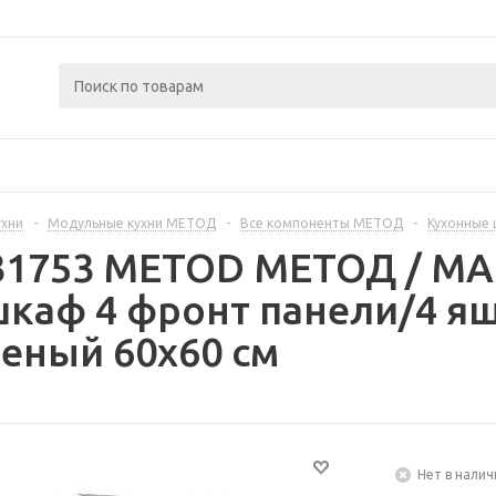
ухни
-
Модульные кухни МЕТОД
-
Все компоненты МЕТОД
-
Кухонные
331753 METOD МЕТОД / 
каф 4 фронт панели/4 я
еный 60x60 см
Нет в налич