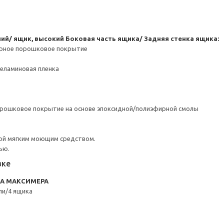
ний/ ящик, высокий
Боковая часть ящика/ Задняя стенка ящика:
ерное порошковое покрытие
Меламиновая пленка
орошковое покрытие на основе эпоксидной/полиэфирной смолы
ой мягким моющим средством.
ью.
вке
RA МАКСИМЕРА
ли/4 ящика