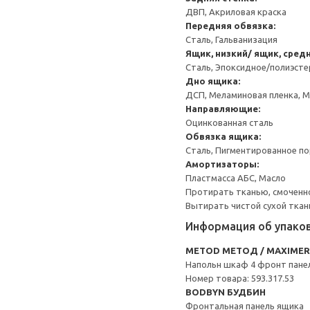
ДВП, Акриловая краска
Передняя обвязка:
Сталь, Гальванизация
Ящик, низкий/ ящик, сред
Сталь, Эпоксидное/полиэст
Дно ящика:
ДСП, Меламиновая пленка, 
Направляющие:
Оцинкованная сталь
Обвязка ящика:
Сталь, Пигментированное п
Амортизаторы:
Пластмасса АБС, Масло
Протирать тканью, смоченн
Вытирать чистой сухой ткан
Информация об упако
METOD МЕТОД / MAXIME
Напольн шкаф 4 фронт пане
Номер товара: 593.317.53
BODBYN БУДБИН
Фронтальная панель ящика