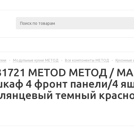
ухни
-
Модульные кухни МЕТОД
-
Все компоненты МЕТОД
-
Кухонные
331721 METOD МЕТОД / 
каф 4 фронт панели/4 ящ
глянцевый темный красно