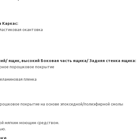
а
Каркас:
ластиковая окантовка
ний/ ящик, высокий
Боковая часть ящика/ Задняя стенка ящика:
ерное порошковое покрытие
Меламиновая пленка
орошковое покрытие на основе эпоксидной/полиэфирной смолы
ой мягким моющим средством.
ью.
вке