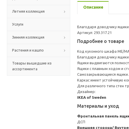
Описание
Летняя коллекция
Услуги
Благодаря доводчику ящики 
Артикул: 293.317.21
Зимняя коллекция
Подробнее о товаре
Растения и кашпо
Код кухонного шкафа ME/MA
Благодаря доводчику ящики 
Ящики выдвигаются полност
Товары вышедшие из
Ящики с плавным ходом и ст
ассортимента
Самозакрывающиеся ящики.
Каркас имеет устойчивую ко
Для различного типа стен т
Дизайнер:
IKEA of Sweden
Материалы и уход
Фронтальная панель ящи
ДСП
Внешняя сторона/ Внутре