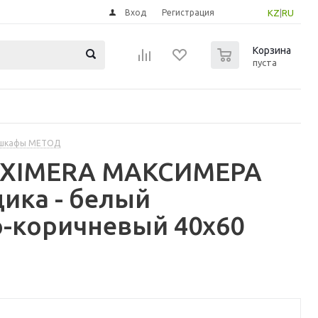
Вход
Регистрация
KZ
|
RU
0
Корзина
пуста
 шкафы МЕТОД
MAXIMERA МАКСИМЕРА
ика - белый
-коричневый 40x60