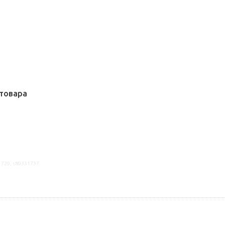
товара
1729, s89331737