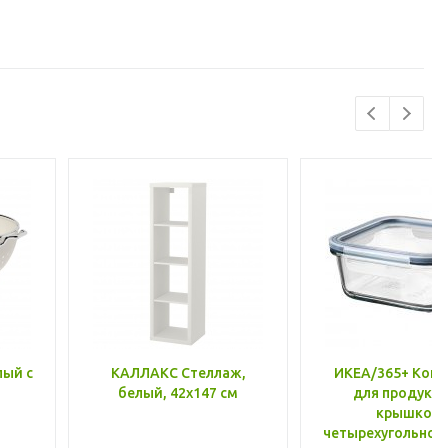
лый с
КАЛЛАКС Стеллаж,
ИКЕА/365+ Конт
белый, 42x147 см
для продукто
крышкой,
четырехугольной