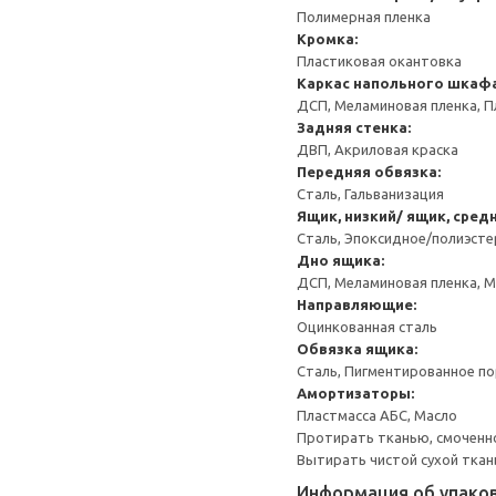
Полимерная пленка
Кромка:
Пластиковая окантовка
Каркас напольного шкаф
ДСП, Меламиновая пленка, П
Задняя стенка:
ДВП, Акриловая краска
Передняя обвязка:
Сталь, Гальванизация
Ящик, низкий/ ящик, сред
Сталь, Эпоксидное/полиэст
Дно ящика:
ДСП, Меламиновая пленка, 
Направляющие:
Оцинкованная сталь
Обвязка ящика:
Сталь, Пигментированное п
Амортизаторы:
Пластмасса АБС, Масло
Протирать тканью, смоченн
Вытирать чистой сухой ткан
Информация об упако