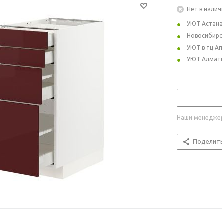
Нет в налич
УЮТ Астан
Новосибирс
УЮТ в тц А
УЮТ Алмат
Наши менеджер
Поделит