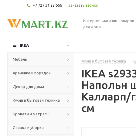
+7 727 31 22 666
Заказать звонок
Интернет магазин товаров
для дома
IKEA
Мебель
Кухни и бытовая техника
-
К
IKEA s29
Хранение и порядок
Напольн ш
Декор для дома
Калларп/
Кухни и бытовая техника
см
Кровати и матрасы
Стирка и уборка