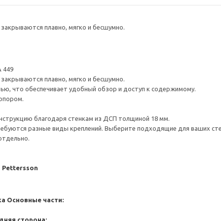
закрываются плавно, мягко и бесшумно.
 449
закрываются плавно, мягко и бесшумно.
ью, что обеспечивает удобный обзор и доступ к содержимому.
опором.
нструкцию благодаря стенкам из ДСП толщиной 18 мм.
ребуются разные виды креплений. Выберите подходящие для ваших стен 
отдельно.
J Pettersson
ка
Основные части:
дняя сторона: