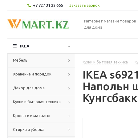
+7 727 31 22 666
Заказать звонок
Интернет магазин товаров
для дома
IKEA
Мебель
Кухни и бытовая техника
-
К
IKEA s69
Хранение и порядок
Напольн ш
Декор для дома
Кунгсбакк
Кухни и бытовая техника
Кровати и матрасы
Стирка и уборка