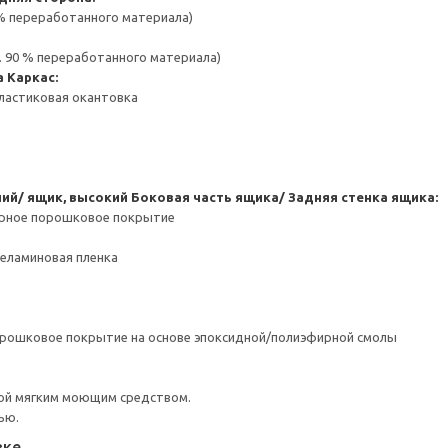
 % переработанного материала)
. 90 % переработанного материала)
а
Каркас:
ластиковая окантовка
ний/ ящик, высокий
Боковая часть ящика/ Задняя стенка ящика:
ерное порошковое покрытие
Меламиновая пленка
орошковое покрытие на основе эпоксидной/полиэфирной смолы
ой мягким моющим средством.
ью.
вке