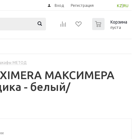
Вход
Регистрация
KZ
|
RU
0
Корзина
пуста
 шкафы МЕТОД
MAXIMERA МАКСИМЕРА
ика - белый/
ии