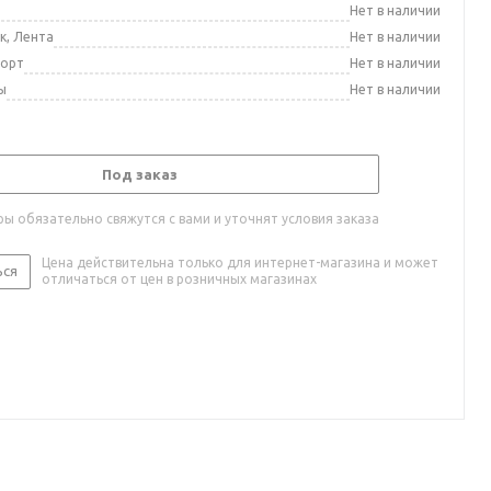
а
Нет в наличии
к, Лента
Нет в наличии
порт
Нет в наличии
ы
Нет в наличии
Под заказ
ы обязательно свяжутся с вами и уточнят условия заказа
Цена действительна только для интернет-магазина и может
ься
отличаться от цен в розничных магазинах