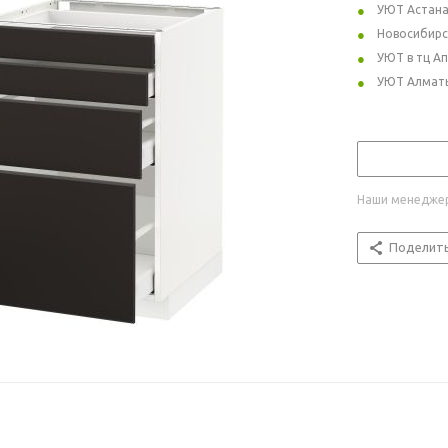
УЮТ Астан
Новосибирс
УЮТ в тц А
УЮТ Алмат
Наши менеджер
Поделит