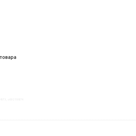
товара
9873, s69219874