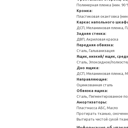
Полимерная пленка (мин. 90
Кромка:
Пластиковая окантовка (мин
Каркас напольного шкаф
ДСП, Меламиновая пленка, П
Задняя стенка:
ДВП, Акриловая краска
Передняя обвязка:
Сталь, Гальванизация
Ящик, низкий/ ящик, сред
Сталь, Эпоксидное/полиэст
Дно ящика:
ДСП, Меламиновая пленка, 
Направляющие:
Оцинкованная сталь
Обвязка ящика:
Сталь, Пигментированное п
Амортизаторы:
Пластмасса АБС, Масло
Протирать тканью, смоченн
Вытирать чистой сухой ткан
Информация об упако