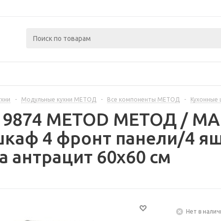
ухни
-
Модульные кухни МЕТОД
-
Все компоненты МЕТОД
-
Кухонные
219874 METOD МЕТОД / 
каф 4 фронт панели/4 ящ
а антрацит 60x60 см
Нет в налич