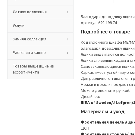
Летняя коллекция
Благодаря доводчику ящики 
Артикул: 692.198.74
Услуги
Подробнее о товаре
Зимняя коллекция
Код кухонного шкафа ME/MA
Благодаря доводчику ящики 
Растения и кашпо
Ящики выдвигаются полност
Ящики с плавным ходом и ст
Товары вышедшие из
Самозакрывающиеся ящики.
ассортимента
Каркас имеет устойчивую ко
Для различного типа стен т
Ножки и цоколи продаются 
Можно дополнить ручкой.
Дизайнер:
IKEA of Sweden/J Löfgren/
Материалы и уход
Фронтальная панель ящи
ДСП
Фронтальная сторона/ За