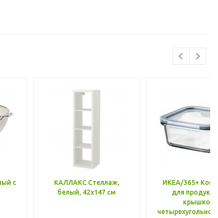
лый с
КАЛЛАКС Стеллаж,
ИКЕА/365+ Конт
белый, 42x147 см
для продукто
крышкой,
четырехугольной