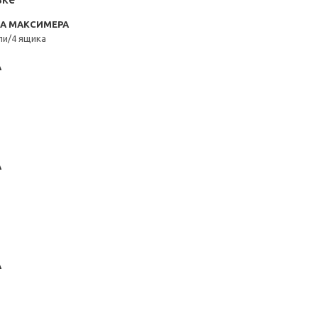
RA МАКСИМЕРА
ли/4 ящика
А
А
А