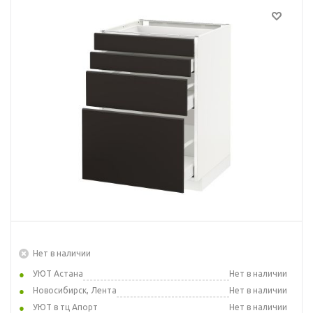
Нет в наличии
УЮТ Астана
Нет в наличии
Новосибирск, Лента
Нет в наличии
УЮТ в тц Апорт
Нет в наличии