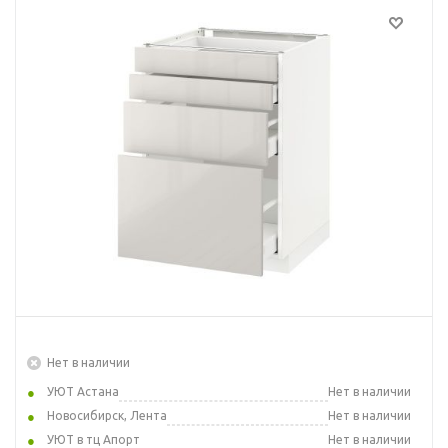
Нет в наличии
УЮТ Астана
Нет в наличии
Новосибирск, Лента
Нет в наличии
УЮТ в тц Апорт
Нет в наличии