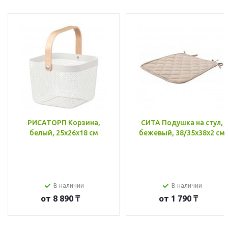
РИСАТОРП Корзина,
СИТА Подушка на стул,
белый, 25x26x18 см
бежевый, 38/35x38x2 см
В наличии
В наличии
от
8 890 ₸
от
1 790 ₸