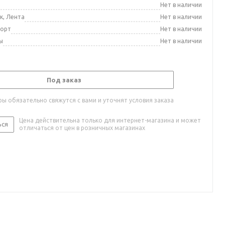
а
Нет в наличии
к, Лента
Нет в наличии
порт
Нет в наличии
ы
Нет в наличии
Под заказ
ы обязательно свяжутся с вами и уточнят условия заказа
Цена действительна только для интернет-магазина и может
ься
отличаться от цен в розничных магазинах