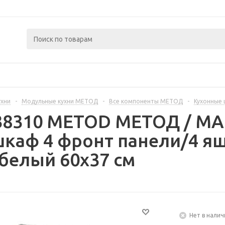
ухни
-
Модульные кухни МЕТОД
-
Все компоненты МЕТОД
-
Кухонные
238310 METOD МЕТОД / 
каф 4 фронт панели/4 ящ
белый 60x37 см
Нет в налич