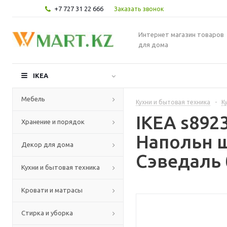
+7 727 31 22 666
Заказать звонок
Интернет магазин товаров
для дома
IKEA
Мебель
Кухни и бытовая техника
-
К
IKEA s89
Хранение и порядок
Напольн ш
Декор для дома
Сэведаль 
Кухни и бытовая техника
Кровати и матрасы
Стирка и уборка