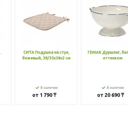
,
СИТА Подушка на стул,
ГЕМАК Дуршлаг, бе
бежевый, 38/35x38x2 см
оттенком
В наличии
В наличии
от
1 790 ₸
от
20 690 ₸