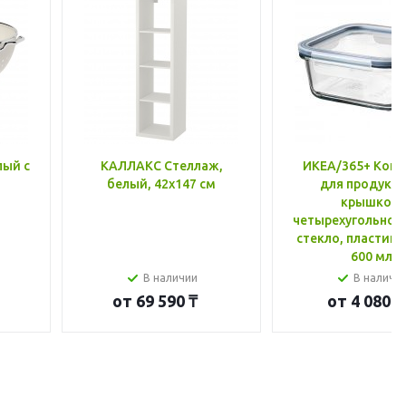
лый с
КАЛЛАКС Стеллаж,
ИКЕА/365+ Конт
белый, 42x147 см
для продукто
крышкой,
четырехугольной
стекло, пластик 
600 мл
В наличии
В наличи
от
69 590 ₸
от
4 080 ₸