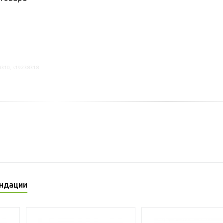
8310, s19238318
ндации