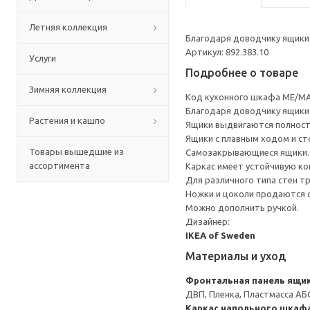
Летняя коллекция
Благодаря доводчику ящики 
Артикул: 892.383.10
Услуги
Подробнее о товаре
Зимняя коллекция
Код кухонного шкафа ME/MA
Благодаря доводчику ящики 
Растения и кашпо
Ящики выдвигаются полност
Ящики с плавным ходом и ст
Товары вышедшие из
Самозакрывающиеся ящики.
ассортимента
Каркас имеет устойчивую ко
Для различного типа стен т
Ножки и цоколи продаются 
Можно дополнить ручкой.
Дизайнер:
IKEA of Sweden
Материалы и уход
Фронтальная панель ящи
ДВП, Пленка, Пластмасса АБ
Каркас напольного шкаф