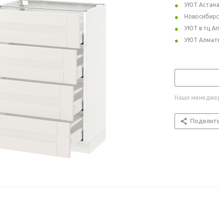
УЮТ Астан
Новосибирс
УЮТ в тц А
УЮТ Алмат
Наши менеджер
Поделит