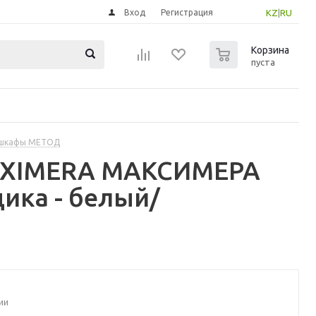
Вход
Регистрация
KZ
|
RU
0
Корзина
пуста
 шкафы МЕТОД
MAXIMERA МАКСИМЕРА
ика - белый/
ии