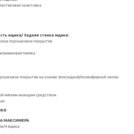
ластиковая окантовка
сть ящика/ Задняя стенка ящика:
ерное порошковое покрытие
Меламиновая пленка
орошковое покрытие на основе эпоксидной/полиэфирной смолы
ой мягким моющим средством.
ью.
вке
RA МАКСИМЕРА
ли/4 ящика