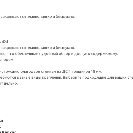
закрываются плавно, мягко и бесшумно.
 424
закрываются плавно, мягко и бесшумно.
ью, что обеспечивает удобный обзор и доступ к содержимому.
опором.
нструкцию благодаря стенкам из ДСП толщиной 18 мм.
ребуются разные виды креплений. Выберите подходящие для ваших стен 
отдельно.
ка
С
а
Каркас: