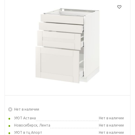
Нет в наличии
УЮТ Астана
Нет в наличии
Новосибирск, Лента
Нет в наличии
УЮТ в тц Апорт
Нет в наличии