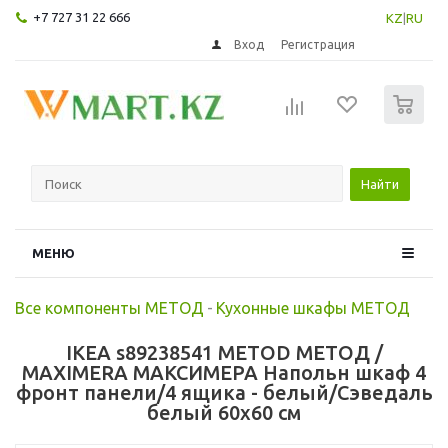
+7 727 31 22 666
KZ
|
RU
Вход
Регистрация
0
Найти
МЕНЮ
Все компоненты МЕТОД
-
Кухонные шкафы МЕТОД
IKEA s89238541 METOD МЕТОД /
MAXIMERA МАКСИМЕРА Напольн шкаф 4
фронт панели/4 ящика - белый/Сэведаль
белый 60x60 см