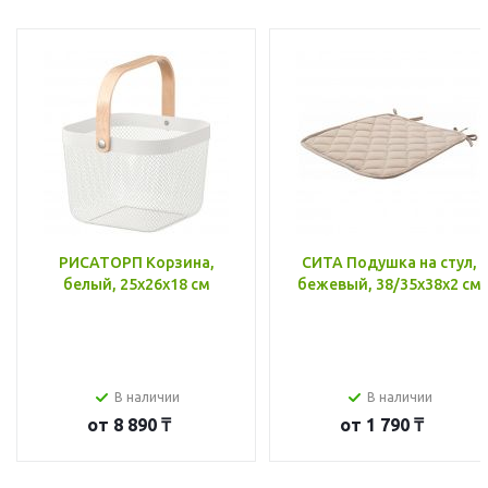
РИСАТОРП Корзина,
СИТА Подушка на стул,
белый, 25x26x18 см
бежевый, 38/35x38x2 см
В наличии
В наличии
от
8 890 ₸
от
1 790 ₸