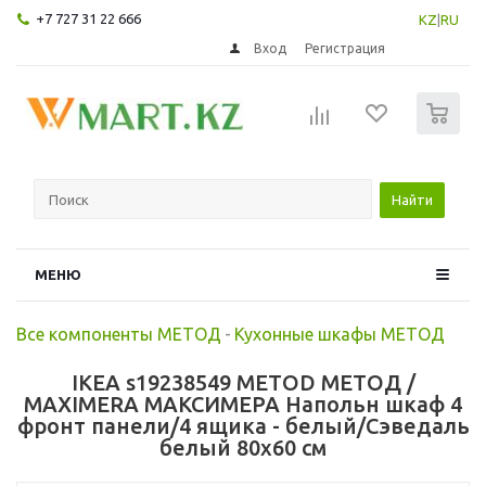
+7 727 31 22 666
KZ
|
RU
Вход
Регистрация
0
Найти
МЕНЮ
Все компоненты МЕТОД
-
Кухонные шкафы МЕТОД
IKEA s19238549 METOD МЕТОД /
MAXIMERA МАКСИМЕРА Напольн шкаф 4
фронт панели/4 ящика - белый/Сэведаль
белый 80x60 см