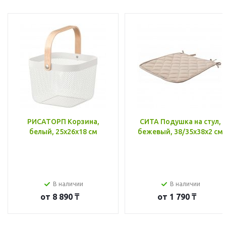
РИСАТОРП Корзина,
СИТА Подушка на стул,
белый, 25x26x18 см
бежевый, 38/35x38x2 см
В наличии
В наличии
от
8 890 ₸
от
1 790 ₸