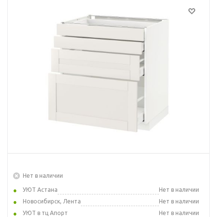
Нет в наличии
УЮТ Астана
Нет в наличии
Новосибирск, Лента
Нет в наличии
УЮТ в тц Апорт
Нет в наличии