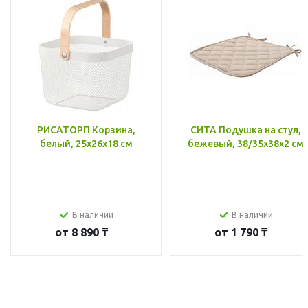
РИСАТОРП Корзина,
СИТА Подушка на стул,
белый, 25x26x18 см
бежевый, 38/35x38x2 см
В наличии
В наличии
от
8 890 ₸
от
1 790 ₸