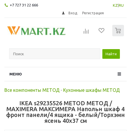
+7 727 31 22 666
KZ
|
RU
Вход
Регистрация
0
Найти
МЕНЮ
Все компоненты МЕТОД
-
Кухонные шкафы МЕТОД
IKEA s29235526 METOD МЕТОД /
MAXIMERA МАКСИМЕРА Напольн шкаф 4
фронт панели/4 ящика - белый/Торхэмн
ясень 40x37 см