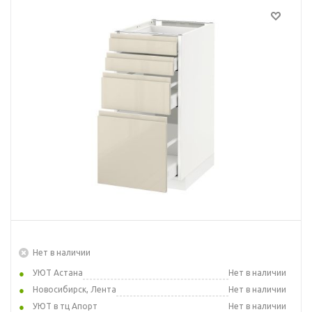
Нет в наличии
УЮТ Астана
Нет в наличии
Новосибирск, Лента
Нет в наличии
УЮТ в тц Апорт
Нет в наличии