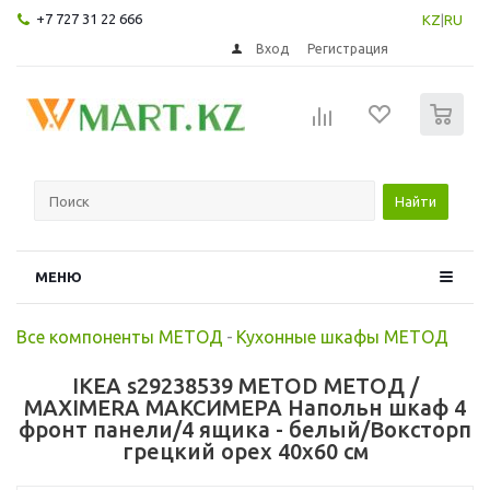
+7 727 31 22 666
KZ
|
RU
Вход
Регистрация
0
Найти
МЕНЮ
Все компоненты МЕТОД
-
Кухонные шкафы МЕТОД
IKEA s29238539 METOD МЕТОД /
MAXIMERA МАКСИМЕРА Напольн шкаф 4
фронт панели/4 ящика - белый/Воксторп
грецкий орех 40x60 см