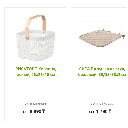
РИСАТОРП Корзина,
СИТА Подушка на стул,
белый, 25x26x18 см
бежевый, 38/35x38x2 см
В наличии
В наличии
от
8 890 ₸
от
1 790 ₸