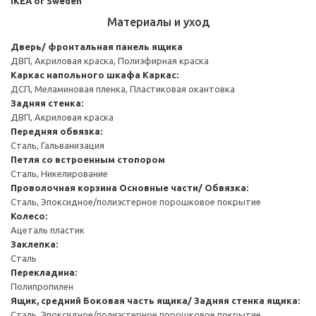
IKEA of Sweden
Материалы и уход
Дверь/ фронтальная панель ящика
ДВП, Акриловая краска, Полиэфирная краска
Каркас напольного шкафа
Каркас:
ДСП, Меламиновая пленка, Пластиковая окантовка
Задняя стенка:
ДВП, Акриловая краска
Передняя обвязка:
Сталь, Гальванизация
Петля со встроенным стопором
Сталь, Никелирование
Проволочная корзина
Основные части/ Обвязка:
Сталь, Эпоксидное/полиэстерное порошковое покрытие
Колесо:
Ацеталь пластик
Заклепка:
Сталь
Перекладина:
Полипропилен
Ящик, средний
Боковая часть ящика/ Задняя стенка ящика:
Сталь, Эпоксидное/полиэстерное порошковое покрытие