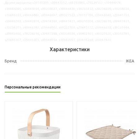
Другие варианты: s39310209, s39447052, s69219845, s79234553, s19444974,
s19446096, s29446034, s09236027, s39446420, s19235452, s29238228, s19238224,
s19446223, s49446882, s69446697, s89327523, s79317794, s59446546, s29445751,
s59446363, s29445874, s29414269, s69441421, s49310204, s39238218, s09447421,
s19234551, s49446740, s09446902, s09232109, s29445572, s09446638, s89235444,
s29445666, s79238216, s39447288, s39334026, s19402101, s49327520, s39317791,
s29446307, s59445603, s69446961, s19445997, s49414268, s09441419
Характеристики
Бренд
IKEA
Персональные рекомендации