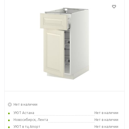
Нет в наличии
УЮТ Астана
Нет в наличии
Новосибирск, Лента
Нет в наличии
УЮТ в тц Апорт
Нет в наличии