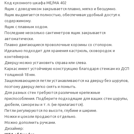
Код кухонного шкафа ME/MA 402
Ящик с доводчиком закрывается плавно, мягко и бесшумно.
Ящик выдвигается полностью, обеспечивая удобный доступ к
содержимому.
Ящик с плавным ходом.
Последние несколько сантиметров ящик закрывается
автоматически.
Плавно двигающиеся проволочные корзины со стопором.
Идеально подходит для хранения кастрюль, сковородок и
контейнеров.
Дверцу можно установить справа или слева.
Каркас имеет устойчивую конструкцию благодаря стенкам из ДСП
толщиной 18 мм.
Защелкивающиеся петли устанавливаются на дверцу без шурупов,
поэтому дверцу легко снять и помыть.
Для разных стен требуются различные крепежные
приспособления. Подберите подходящие для ваших стен шурупы,
дюбели, саморезы и т. п. (не прилагаются).
Петли регулируются по высоте, глубине и ширине.
Ножки и цоколи продаются отдельно.
Можно дополнить ручками.
Дизайнер: