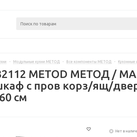
ухни
-
Модульные кухни МЕТОД
-
Все компоненты МЕТОД
-
Кухонные
232112 METOD МЕТОД / 
каф с пров корз/ящ/две
60 см
Нет в налич