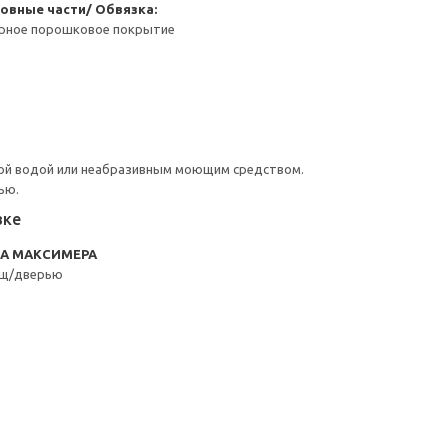
овные части/ Обвязка:
ерное порошковое покрытие
ой водой или неабразивным моющим средством.
ью.
вке
RA МАКСИМЕРА
ящ/дверью