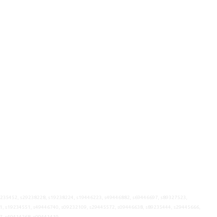
9235452, s29238228, s19238224, s19446223, s49446882, s69446697, s89327523,
1, s19234551, s49446740, s09232109, s29445572, s09446638, s89235444, s29445666,
7, s49414268, s09441419