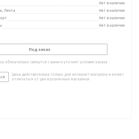
а
Нет в наличии
к, Лента
Нет в наличии
порт
Нет в наличии
ы
Нет в наличии
Под заказ
ы обязательно свяжутся с вами и уточнят условия заказа
Цена действительна только для интернет-магазина и может
ься
отличаться от цен в розничных магазинах