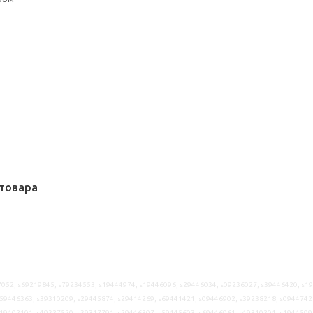
товара
052, s69219845, s79234553, s19444974, s19446096, s29446034, s09236027, s39446420, s1
59446363, s39310209, s29445874, s29414269, s69441421, s09446902, s39238218, s0944742
s19402101, s49327520, s39317791, s29446307, s59445603, s69446961, s49310204, s1944599