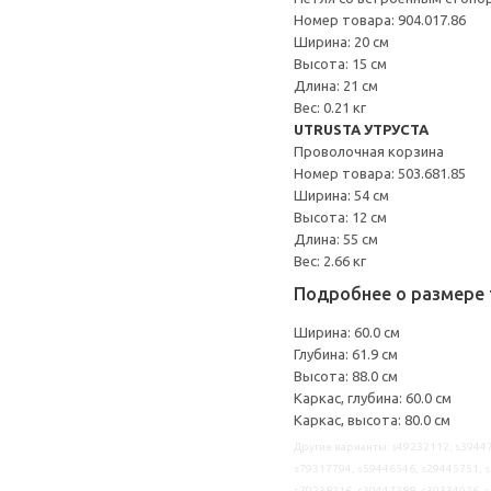
Номер товара: 904.017.86
Ширина: 20 см
Высота: 15 см
Длина: 21 см
Вес: 0.21 кг
UTRUSTA УТРУСТА
Проволочная корзина
Номер товара: 503.681.85
Ширина: 54 см
Высота: 12 см
Длина: 55 см
Вес: 2.66 кг
Подробнее о размере 
Ширина: 60.0 см
Глубина: 61.9 см
Высота: 88.0 см
Каркас, глубина: 60.0 см
Каркас, высота: 80.0 см
Другие варианты: s49232112, s39447
s79317794, s59446546, s29445751, s
s79238216, s39447288, s39334026, 