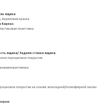
ель ящика
, Акриловая краска
а
Каркас:
ластиковая окантовка
сть ящика/ Задняя стенка ящика:
ерное порошковое покрытие
Меламиновая пленка
орошковое покрытие на основе эпоксидной/полиэфирной смолы
пором