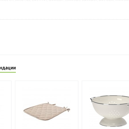
ндации