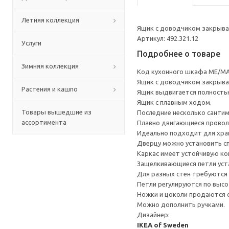
Летняя коллекция
Ящик с доводчиком закрывае
Артикул: 492.321.12
Услуги
Подробнее о товаре
Зимняя коллекция
Код кухонного шкафа ME/MA
Ящик с доводчиком закрывае
Растения и кашпо
Ящик выдвигается полность
Ящик с плавным ходом.
Товары вышедшие из
Последние несколько санти
ассортимента
Плавно двигающиеся провол
Идеально подходит для хран
Дверцу можно установить сп
Каркас имеет устойчивую ко
Защелкивающиеся петли уста
Для разных стен требуются 
Петли регулируются по высот
Ножки и цоколи продаются 
Можно дополнить ручками.
Дизайнер:
IKEA of Sweden