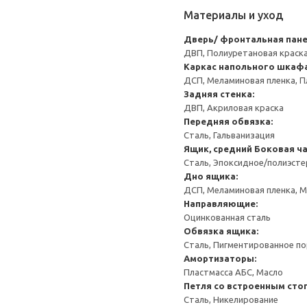
Материалы и уход
Дверь/ фронтальная пан
ДВП, Полиуретановая краска
Каркас напольного шкаф
ДСП, Меламиновая пленка, П
Задняя стенка:
ДВП, Акриловая краска
Передняя обвязка:
Сталь, Гальванизация
Ящик, средний
Боковая ча
Сталь, Эпоксидное/полиэст
Дно ящика:
ДСП, Меламиновая пленка, 
Направляющие:
Оцинкованная сталь
Обвязка ящика:
Сталь, Пигментированное п
Амортизаторы:
Пластмасса АБС, Масло
Петля со встроенным сто
Сталь, Никелирование