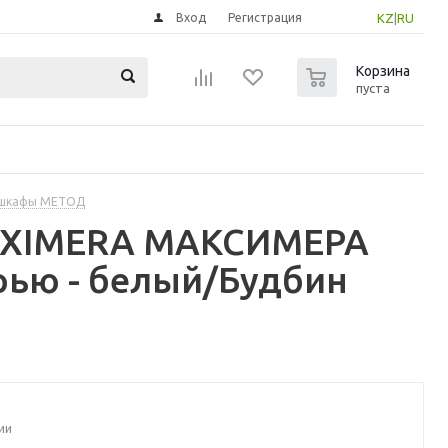
Вход
Регистрация
KZ
|
RU
0
Корзина
пуста
 шкафы МЕТОД
MAXIMERA МАКСИМЕРА
рью - белый/Будбин
ии