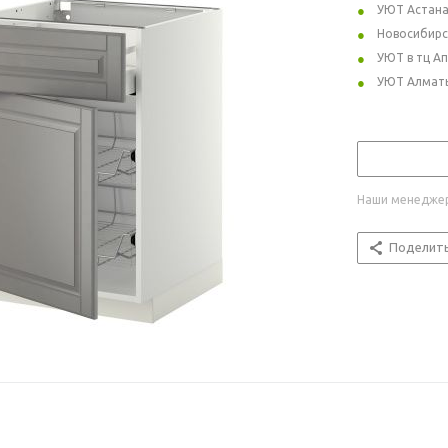
УЮТ Астан
Новосибирс
УЮТ в тц А
УЮТ Алмат
Наши менеджер
Поделит