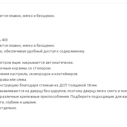
тся плавно, мягко и бесшумно.
 403
тся плавно, мягко и бесшумно.
ю, обеспечивая удобный доступ к содержимому.
метров ящик закрывается автоматически.
очные корзины со стопором.
ения кастрюль, сковородок и контейнеров.
рава или слева.
нструкцию благодаря стенкам из ДСП толщиной 18 мм.
навливаются на дверцу без шурупов, поэтому дверцу легко снять и по
различные крепежные приспособления. Подберите подходящие для ваших
е, глубине и ширине.
отдельно.