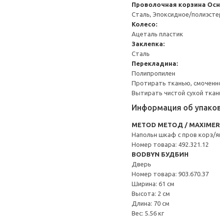
Проволочная корзина
Осн
Сталь, Эпоксидное/полиэст
Колесо:
Ацеталь пластик
Заклепка:
Сталь
Перекладина:
Полипропилен
Протирать тканью, смоченн
Вытирать чистой сухой ткан
Информация об упако
METOD МЕТОД / MAXIME
Напольн шкаф с пров корз/
Номер товара: 492.321.12
BODBYN БУДБИН
Дверь
Номер товара: 903.670.37
Ширина: 61 см
Высота: 2 см
Длина: 70 см
Вес: 5.56 кг