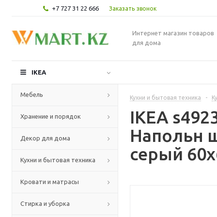
+7 727 31 22 666
Заказать звонок
Интернет магазин товаров
для дома
IKEA
Мебель
Кухни и бытовая техника
-
К
IKEA s49
Хранение и порядок
Напольн ш
Декор для дома
серый 60x
Кухни и бытовая техника
Кровати и матрасы
Стирка и уборка