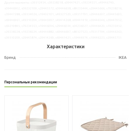
Другие варианты: s39312454, s39238218, s09447421, s19234551, s49446740,
s09446902, s09232109, s29445572, s09446638, s89235444, s29445666, s79238216,
s39447288, s39334026, s19402101, s49327520, s39317791, s29446307, s59445603,
s69446961, s49310204, s19445997, s49414268, s09441419, s59446546, s39447052,
s69219845, s79234553, s19446096, s29446034, s09236027, s39446420, s19235452,
s29238228, s19238224, s49446882, s69446697, s89327523, s79317794, s59446363,
s39310209, s29445874, s29414269, s69441421, s19444974, s19446223, s29445751
Характеристики
Бренд
IKEA
Персональные рекомендации