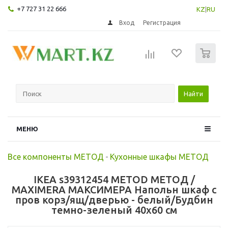
+7 727 31 22 666
KZ
|
RU
Вход
Регистрация
0
Найти
МЕНЮ
Все компоненты МЕТОД
-
Кухонные шкафы МЕТОД
IKEA s39312454 METOD МЕТОД /
MAXIMERA МАКСИМЕРА Напольн шкаф с
пров корз/ящ/дверью - белый/Будбин
темно-зеленый 40x60 см