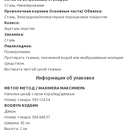
Сталь, Никелирование
Проволочная корзина
Основные части/ Обвязка:
Сталь, Эпоксидное/полиэстерное порошковое покрытие
Колесо:
Ацеталь пластик
Заклепка:
Сталь
Перекладина:
Полипропилен
Протирать тканью, смоченной водой или неабразивным моющим
средством.
Вытирать чистой сухой тканью.
Информация об упаковке
METOD МЕТОД / MAXIMERA МАКСИМЕРА
Напольн шкаф с пров корз/ящ/дверью
Номер товара: 393.124.54
BODBYN БУДБИН
Дверь
Номер товара: 304.446.37
Ширина: 42 см
Высота: 2 см