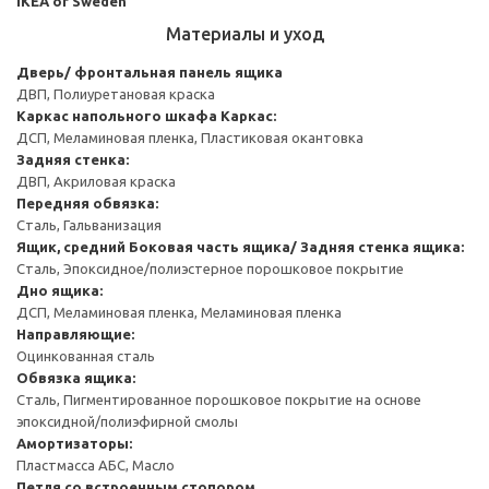
IKEA of Sweden
Материалы и уход
Дверь/ фронтальная панель ящика
ДВП, Полиуретановая краска
Каркас напольного шкафа
Каркас:
ДСП, Меламиновая пленка, Пластиковая окантовка
Задняя стенка:
ДВП, Акриловая краска
Передняя обвязка:
Сталь, Гальванизация
Ящик, средний
Боковая часть ящика/ Задняя стенка ящика:
Сталь, Эпоксидное/полиэстерное порошковое покрытие
Дно ящика:
ДСП, Меламиновая пленка, Меламиновая пленка
Направляющие:
Оцинкованная сталь
Обвязка ящика:
Сталь, Пигментированное порошковое покрытие на основе
эпоксидной/полиэфирной смолы
Амортизаторы:
Пластмасса АБС, Масло
Петля со встроенным стопором