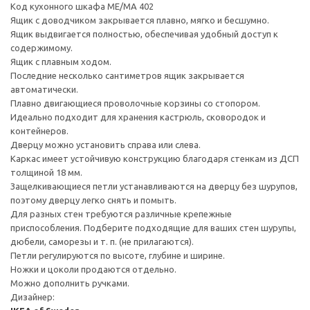
Код кухонного шкафа ME/MA 402
Ящик с доводчиком закрывается плавно, мягко и бесшумно.
Ящик выдвигается полностью, обеспечивая удобный доступ к
содержимому.
Ящик с плавным ходом.
Последние несколько сантиметров ящик закрывается
автоматически.
Плавно двигающиеся проволочные корзины со стопором.
Идеально подходит для хранения кастрюль, сковородок и
контейнеров.
Дверцу можно установить справа или слева.
Каркас имеет устойчивую конструкцию благодаря стенкам из ДСП
толщиной 18 мм.
Защелкивающиеся петли устанавливаются на дверцу без шурупов,
поэтому дверцу легко снять и помыть.
Для разных стен требуются различные крепежные
приспособления. Подберите подходящие для ваших стен шурупы,
дюбели, саморезы и т. п. (не прилагаются).
Петли регулируются по высоте, глубине и ширине.
Ножки и цоколи продаются отдельно.
Можно дополнить ручками.
Дизайнер: