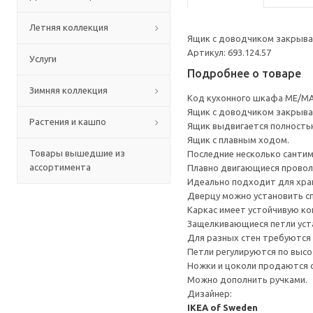
Летняя коллекция
Ящик с доводчиком закрывае
Артикул: 693.124.57
Услуги
Подробнее о товаре
Зимняя коллекция
Код кухонного шкафа ME/MA
Ящик с доводчиком закрывае
Растения и кашпо
Ящик выдвигается полность
Ящик с плавным ходом.
Товары вышедшие из
Последние несколько санти
ассортимента
Плавно двигающиеся провол
Идеально подходит для хран
Дверцу можно установить сп
Каркас имеет устойчивую ко
Защелкивающиеся петли уста
Для разных стен требуются 
Петли регулируются по высот
Ножки и цоколи продаются 
Можно дополнить ручками.
Дизайнер:
IKEA of Sweden