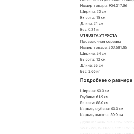
Номер товара: 904.017.86
Ширина: 20 см
Высота: 15 см
Длина: 21 см
Вес: 0.21 кг
UTRUSTA УТРУСТА
Проволочная корзина
Номер товара: 503.681.85
Ширина: 54 см
Высота: 12 см
Длина: 55 см
Вес: 2.66 кг
Подробнее о размере 
Ширина: 60.0 см
Глубина: 61.9 см
Высота: 88.0 см
Каркас, глубина: 60.0 см
Каркас, высота: 80.0 см
Другие варианты: s69312457, s39447
s79317794, s59446546, s29445751, s
s29445666, s79238216, s39447288, 