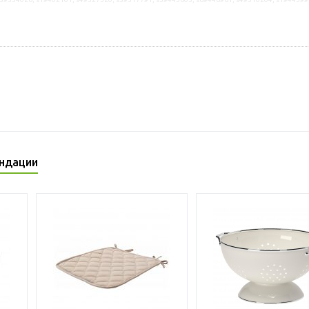
ндации