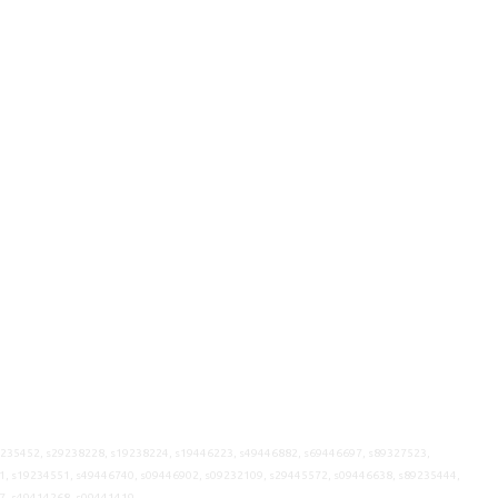
9235452, s29238228, s19238224, s19446223, s49446882, s69446697, s89327523,
1, s19234551, s49446740, s09446902, s09232109, s29445572, s09446638, s89235444,
7, s49414268, s09441419