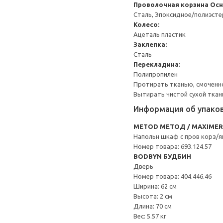
Проволочная корзина
Осн
Сталь, Эпоксидное/полиэст
Колесо:
Ацеталь пластик
Заклепка:
Сталь
Перекладина:
Полипропилен
Протирать тканью, смоченн
Вытирать чистой сухой ткан
Информация об упако
METOD МЕТОД / MAXIME
Напольн шкаф с пров корз/
Номер товара: 693.124.57
BODBYN БУДБИН
Дверь
Номер товара: 404.446.46
Ширина: 62 см
Высота: 2 см
Длина: 70 см
Вес: 5.57 кг