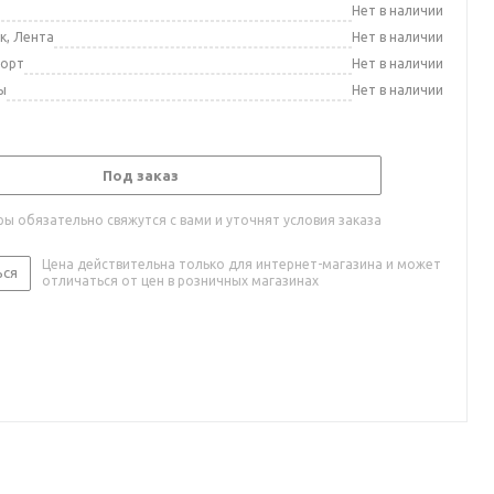
а
Нет в наличии
к, Лента
Нет в наличии
порт
Нет в наличии
ы
Нет в наличии
Под заказ
ы обязательно свяжутся с вами и уточнят условия заказа
Цена действительна только для интернет-магазина и может
ься
отличаться от цен в розничных магазинах