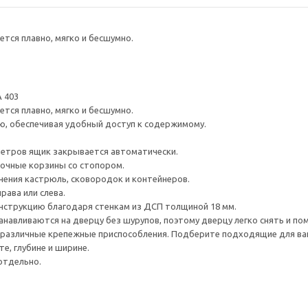
тся плавно, мягко и бесшумно.
 403
тся плавно, мягко и бесшумно.
ю, обеспечивая удобный доступ к содержимому.
метров ящик закрывается автоматически.
очные корзины со стопором.
ения кастрюль, сковородок и контейнеров.
рава или слева.
нструкцию благодаря стенкам из ДСП толщиной 18 мм.
навливаются на дверцу без шурупов, поэтому дверцу легко снять и по
различные крепежные приспособления. Подберите подходящие для ваших
е, глубине и ширине.
отдельно.