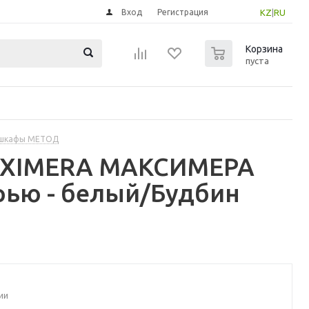
Вход
Регистрация
KZ
|
RU
0
Корзина
пуста
 шкафы МЕТОД
MAXIMERA МАКСИМЕРА
рью - белый/Будбин
ии