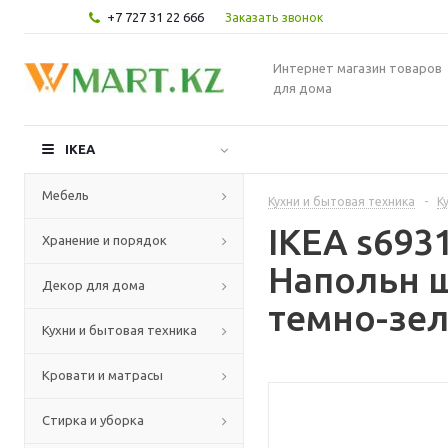
+7 727 31 22 666
Заказать звонок
Интернет магазин товаров
для дома
IKEA
Мебель
Кухни и бытовая техника
-
К
IKEA s69
Хранение и порядок
Напольн ш
Декор для дома
темно-зел
Кухни и бытовая техника
Кровати и матрасы
Стирка и уборка