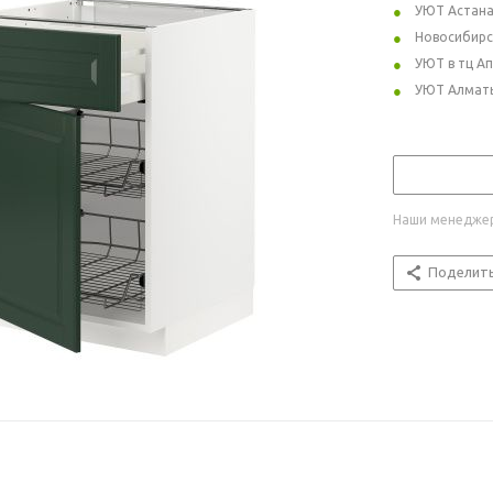
УЮТ Астан
Новосибирс
УЮТ в тц А
УЮТ Алмат
Наши менеджер
Поделит