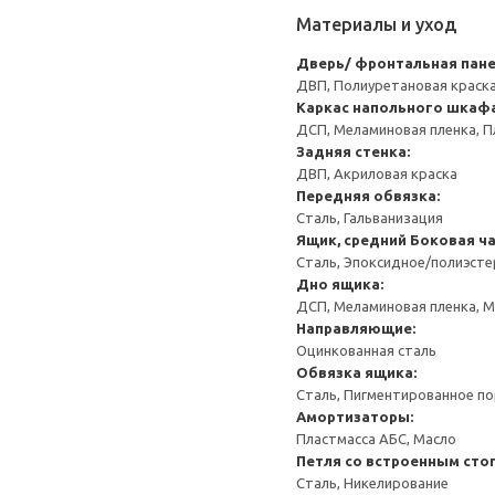
Материалы и уход
Дверь/ фронтальная пан
ДВП, Полиуретановая краск
Каркас напольного шкаф
ДСП, Меламиновая пленка, П
Задняя стенка:
ДВП, Акриловая краска
Передняя обвязка:
Сталь, Гальванизация
Ящик, средний
Боковая ча
Сталь, Эпоксидное/полиэст
Дно ящика:
ДСП, Меламиновая пленка, 
Направляющие:
Оцинкованная сталь
Обвязка ящика:
Сталь, Пигментированное п
Амортизаторы:
Пластмасса АБС, Масло
Петля со встроенным сто
Сталь, Никелирование