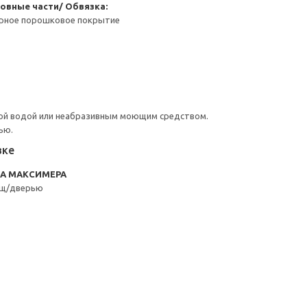
овные части/ Обвязка:
ерное порошковое покрытие
ой водой или неабразивным моющим средством.
ью.
вке
RA МАКСИМЕРА
ящ/дверью