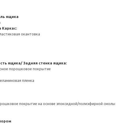
ель ящика
а
а
Каркас:
ластиковая окантовка
сть ящика/ Задняя стенка ящика:
ерное порошковое покрытие
Меламиновая пленка
орошковое покрытие на основе эпоксидной/полиэфирной смолы
пором