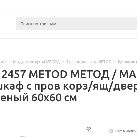
ухни
-
Модульные кухни МЕТОД
-
Все компоненты МЕТОД
-
Кухонные
312457 METOD МЕТОД / 
каф с пров корз/ящ/две
еный 60x60 см
Нет в налич