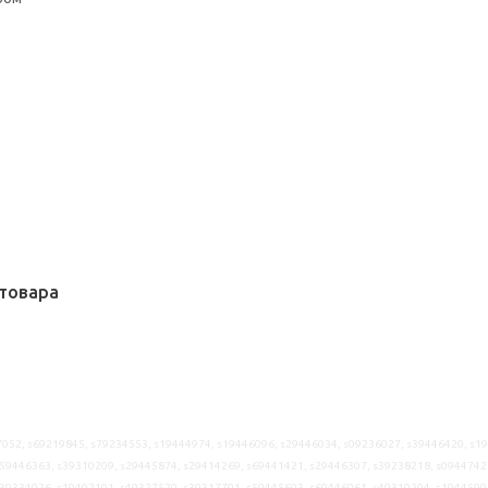
товара
052, s69219845, s79234553, s19444974, s19446096, s29446034, s09236027, s39446420, s1
59446363, s39310209, s29445874, s29414269, s69441421, s29446307, s39238218, s0944742
s39334026, s19402101, s49327520, s39317791, s59445603, s69446961, s49310204, s1944599