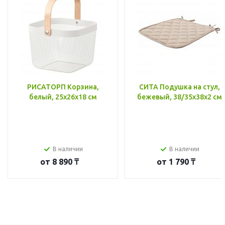
РИСАТОРП Корзина,
СИТА Подушка на стул,
белый, 25x26x18 см
бежевый, 38/35x38x2 см
В наличии
В наличии
от
8 890 ₸
от
1 790 ₸