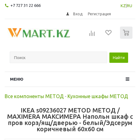
+7 727 31 22 666
KZ
|
RU
Вход
Регистрация
0
Найти
МЕНЮ
Все компоненты МЕТОД
-
Кухонные шкафы МЕТОД
IKEA s09236027 METOD МЕТОД /
MAXIMERA МАКСИМЕРА Напольн шкаф с
пров корз/ящ/дверью - белый/Эдсерум
коричневый 60x60 см