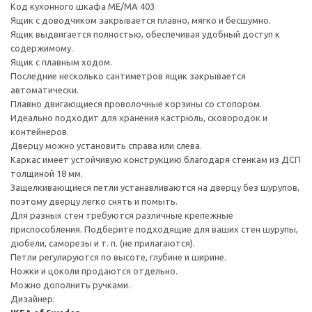
Код кухонного шкафа ME/MA 403
Ящик с доводчиком закрывается плавно, мягко и бесшумно.
Ящик выдвигается полностью, обеспечивая удобный доступ к
содержимому.
Ящик с плавным ходом.
Последние несколько сантиметров ящик закрывается
автоматически.
Плавно двигающиеся проволочные корзины со стопором.
Идеально подходит для хранения кастрюль, сковородок и
контейнеров.
Дверцу можно установить справа или слева.
Каркас имеет устойчивую конструкцию благодаря стенкам из ДСП
толщиной 18 мм.
Защелкивающиеся петли устанавливаются на дверцу без шурупов,
поэтому дверцу легко снять и помыть.
Для разных стен требуются различные крепежные
приспособления. Подберите подходящие для ваших стен шурупы,
дюбели, саморезы и т. п. (не прилагаются).
Петли регулируются по высоте, глубине и ширине.
Ножки и цоколи продаются отдельно.
Можно дополнить ручками.
Дизайнер: