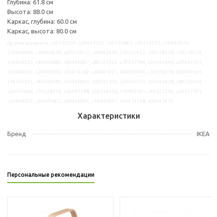
Глубина: 61.8 см
Высота: 88.0 см
Каркас, глубина: 60.0 см
Каркас, высота: 80.0 см
Другие варианты: s39310209, s39447052, s69219845, s79234553, s19444974,
s19446096, s29446034, s09236027, s39446420, s19235452, s29238228, s19238224,
s19446223, s49446882, s69446697, s89327523, s79317794, s59446546, s29445751,
s59446363, s29445874, s29414269, s69441421, s49310204, s39238218, s09447421,
s19234551, s49446740, s09446902, s09232109, s29445572, s09446638, s89235444,
s29445666, s79238216, s39447288, s39334026, s19402101, s49327520, s39317791,
s29446307, s59445603, s69446961, s19445997, s49414268, s09441419
Характеристики
Бренд
IKEA
Персональные рекомендации