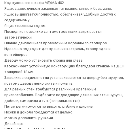
Код кухонного шкафа ME/MA 402
Ящик с доводчиком закрывается плавно, мягко и бесшумно.
Ящик выдвигается полностью, обеспечивая удобный доступ к
содержимому.
Ящик с плавным ходом.
Последние несколько сантиметров ящик закрывается
автоматически.
Плавно двигающиеся проволочные корзины со стопором.
Идеально подходит для хранения кастрюль, сковородок и
контейнеров.
Дверцу можно установить справа или слева.
Каркас имеет устойчивую конструкцию благодаря стенкам из ДСП
толщиной 18 мм.
Защелкивающиеся петли устанавливаются на дверцу без шурупов,
поэтому дверцу легко снять и помыть.
Для разных стен требуются различные крепежные
приспособления. Подберите подходящие для ваших стен шурупы,
дюбели, саморезы и т. п. (не прилагаются).
Петли регулируются по высоте, глубине и ширине.
Ножки и цоколи продаются отдельно.
Можно дополнить ручками.
Дизайнер: