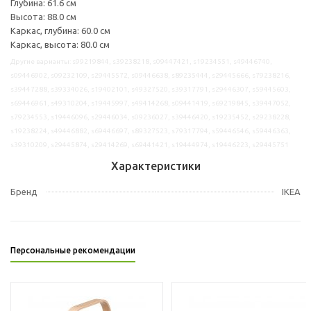
Глубина: 61.6 см
Высота: 88.0 см
Каркас, глубина: 60.0 см
Каркас, высота: 80.0 см
Другие варианты: s99219844, s39238218, s09447421, s19234551, s49446740,
s09446902, s09232109, s29445572, s09446638, s89235444, s29445666, s79238216,
s39447288, s39334026, s19402101, s49327520, s39317791, s29446307, s59445603,
s69446961, s49310204, s19445997, s49414268, s09441419, s69219845, s39447052,
s79234553, s19446096, s29446034, s09236027, s39446420, s19235452, s29238228,
s19238224, s49446882, s69446697, s89327523, s79317794, s59446546, s59446363,
s39310209, s29445874, s29414269, s69441421, s19444974, s19446223, s29445751
Характеристики
Бренд
IKEA
Персональные рекомендации