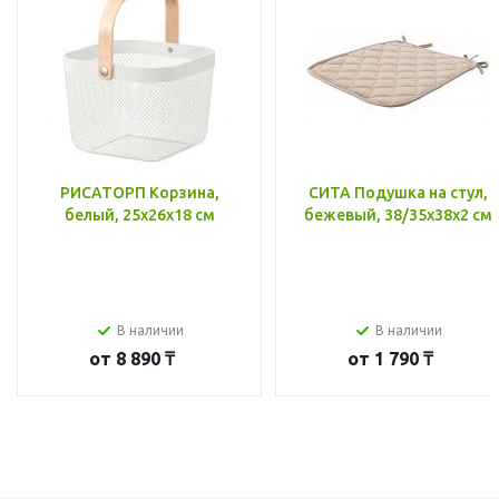
РИСАТОРП Корзина,
СИТА Подушка на стул,
белый, 25x26x18 см
бежевый, 38/35x38x2 см
В наличии
В наличии
от
8 890 ₸
от
1 790 ₸