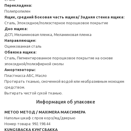
Перекладина:
Полипропилен
Ящик, средний
Боковая часть ящика/ Задняя стенка ящика:
Сталь, Эпоксидное/полиэстерное порошковое покрытие
Дно ящика:
ДСП, Меламиновая пленка, Меламиновая пленка
Направляющие:
Оцинкованная сталь
Обвязка ящика:
Сталь, Пигментированное порошковое покрытие на основе
эпоксидной/полиэфирной смолы
Амортизаторы:
Пластмасса АБС, Масло
Протирать тканью, смоченной водой или неабразивным моющим
средством.
Вытирать чистой сухой тканью.
Информация об упаковке
METOD МЕТОД / MAXIMERA МАКСИМЕРА
Напольн шкаф с пров корз/ящ/дверью
Номер товара: 992.198.44
KUNGSBACKA КУНГСБАККА