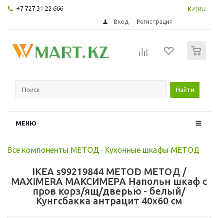
+7 727 31 22 666
KZ
|
RU
Вход
Регистрация
0
Найти
МЕНЮ
Все компоненты МЕТОД
-
Кухонные шкафы МЕТОД
IKEA s99219844 METOD МЕТОД /
MAXIMERA МАКСИМЕРА Напольн шкаф с
пров корз/ящ/дверью - белый/
Кунгсбакка антрацит 40x60 см