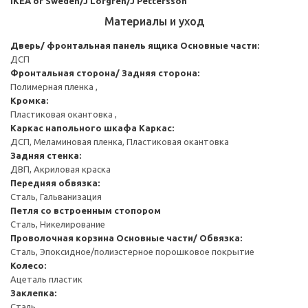
IKEA of Sweden/J Löfgren/J Pettersson
Материалы и уход
Дверь/ фронтальная панель ящика
Основные части:
ДСП
Фронтальная сторона/ Задняя сторона:
Полимерная пленка ,
Кромка:
Пластиковая окантовка ,
Каркас напольного шкафа
Каркас:
ДСП, Меламиновая пленка, Пластиковая окантовка
Задняя стенка:
ДВП, Акриловая краска
Передняя обвязка:
Сталь, Гальванизация
Петля со встроенным стопором
Сталь, Никелирование
Проволочная корзина
Основные части/ Обвязка:
Сталь, Эпоксидное/полиэстерное порошковое покрытие
Колесо:
Ацеталь пластик
Заклепка:
Сталь