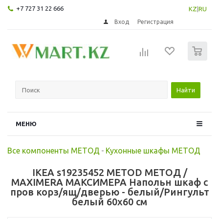
+7 727 31 22 666
KZ
|
RU
Вход
Регистрация
0
Найти
МЕНЮ
Все компоненты МЕТОД
-
Кухонные шкафы МЕТОД
IKEA s19235452 METOD МЕТОД /
MAXIMERA МАКСИМЕРА Напольн шкаф с
пров корз/ящ/дверью - белый/Рингульт
белый 60x60 см