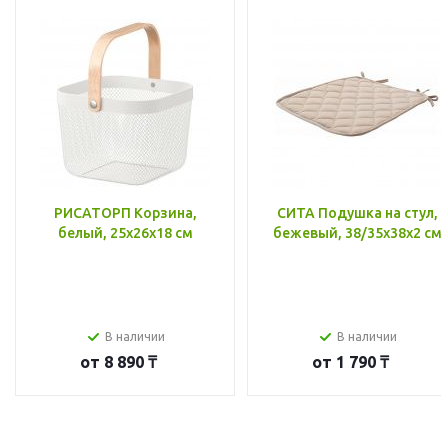
РИСАТОРП Корзина,
СИТА Подушка на стул,
белый, 25x26x18 см
бежевый, 38/35x38x2 см
В наличии
В наличии
от
8 890 ₸
от
1 790 ₸