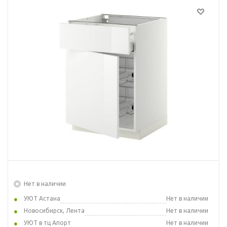
Нет в наличии
УЮТ Астана
Нет в наличии
Новосибирск, Лента
Нет в наличии
УЮТ в тц Апорт
Нет в наличии