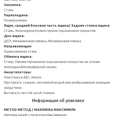
Заклепка:
Сталь
Перекладина:
Полипропилен
Ящик, средний
Боковая часть ящика/ Задняя стенка ящика:
Сталь, Эпоксидное/полиэстерное порошковое покрытие
Дно ящика:
ДСП, Меламиновая пленка, Меламиновая пленка
Направляющие:
Оцинкованная сталь
Обвязка ящика:
Сталь, Пигментированное порошковое покрытие на основе
эпоксидной/полиэфирной смолы
Амортизаторы:
Пластмасса АБС, Масло
Протирать тканью, смоченной водой или неабразивным моющим
средством.
Вытирать чистой сухой тканью.
Информация об упаковке
METOD МЕТОД / MAXIMERA МАКСИМЕРА
Напольн шкаф с пров корз/ящ/дверью