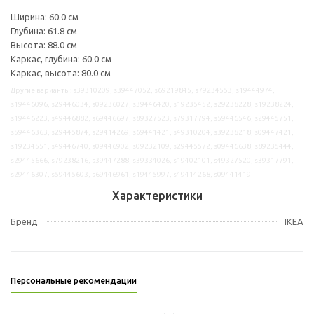
Ширина: 60.0 см
Глубина: 61.8 см
Высота: 88.0 см
Каркас, глубина: 60.0 см
Каркас, высота: 80.0 см
Другие варианты: s39310209, s39447052, s69219845, s79234553, s19444974,
s19446096, s29446034, s09236027, s39446420, s19235452, s29238228, s19238224,
s19446223, s49446882, s69446697, s89327523, s79317794, s59446546, s29445751,
s59446363, s29445874, s29414269, s69441421, s49310204, s39238218, s09447421,
s19234551, s49446740, s09446902, s09232109, s29445572, s09446638, s89235444,
s29445666, s79238216, s39447288, s39334026, s19402101, s49327520, s39317791,
s29446307, s59445603, s69446961, s19445997, s49414268, s09441419
Характеристики
Бренд
IKEA
Персональные рекомендации