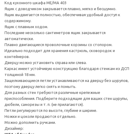
Код кухонного шкафа ME/MA 403
Ящик с доводчиком закрывается плавно, мягко и бесшумно.
Ящик выдвигается полностью, обеспечивая удобный доступ к
содержимому.
Ящик с плавным ходом.
Последние несколько сантиметров ящик закрывается
автоматически.
Плавно двигающиеся проволочные корзины со стопором.
Идеально подходит для хранения кастрюль, сковородок и
контейнеров.
Дверцу можно установить справа или слева.
Каркас имеет устойчивую конструкцию благодаря стенкам из ДСП
толщиной 18 мм.
Защелкивающиеся петли устанавливаются на дверцу без шурупов,
поэтому дверцу легко снять и помыть.
Для разных стен требуются различные крепежные
приспособления. Подберите подходящие для ваших стен шурупы,
дюбели, саморезы и т. п. (не прилагаются).
Петли регулируются по высоте, глубине и ширине.
Ножки и цоколи продаются отдельно.
Можно дополнить ручками.
Дизайнер: